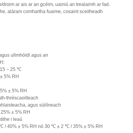
/droim ar ais ar an gcéim, uainiú an trealaimh ar fad.
he, aláram comhartha fuaime, cosaint sceitheadh ​​
agus ullmhóidí agus an
CH:
 15 ~ 25 ℃
% ± 5% RH
 65% ± 5% RH
ath-thréscaoilteach
hlaisteacha, agus súilíneach
 / 25% ± 5% RH
ithe i leaú
 2 ℃ / 40% ± 5% RH nó 30 ℃ ± 2 ℃ / 35% ± 5% RH