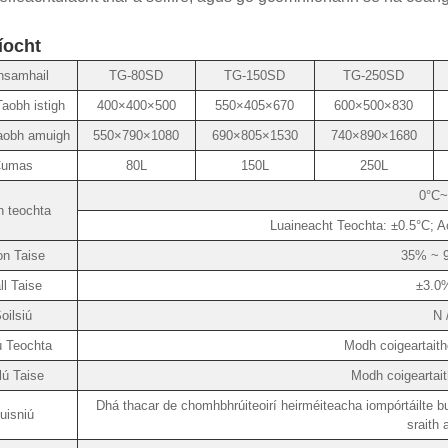
íocht
nsamhail
TG-80SD
TG-150SD
TG-250SD
Taobh istigh
400×400×500
550×405×670
600×500×830
aobh amuigh
550×790×1080
690×805×1530
740×890×1680
umas
80L
150L
250L
0°C~
 teochta
Luaineacht Teochta: ±0.5°C; A
n Taise
35% ~ 
ll Taise
±3.0
oilsiú
N 
ú Teochta
Modh coigeartaith
lú Taise
Modh coigeartait
Dhá thacar de chomhbhrúiteoirí heirméiteacha iompórtáilte 
uisniú
sraith 