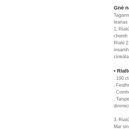
Gné n
Tagann 
leanas 
1. Rial
chomh h
Rialú 2
insamha
cineála
• Rial
. 100 c
. Feidh
. Comhé
. Taisp
dinimici
3. Rial
Mar sin