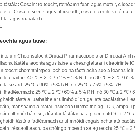
 tástála: Cosaint ró-teocht, róthéamh fean agus mótair, cliseadh
e eile: Cosaint sceite agus bhriseadh, cosaint comhleá ró-ualait
hta, agus ró-ualach
.
eochta agus taise:
línte um Chobhsaíocht Drugaí Pharmacopoeia ar Dhrugaí Amh 
llacha tástála teochta agus taise a cheanglaítear i dtreoirlínte I
n teocht chomhthimpeallach do na tástálacha seo a leanas idir
il luathaithe: 40 ℃ ± 2 ℃ / 75% ± 5% RH, nó 30 ℃ ± 2 ℃ / 65
il taise ard: 25 ℃ / 90% ±5% RH, nó 25 ℃ / 75% ±5% RH
áil fhadtéarmach: 25 ℃ ± 2 ℃ / 60% ± 5% RH, nó 30 ℃ ± 2 ℃ /
ghaidh tástála luathaithe ar ullmhóidí drugaí atá pacáistithe i le
áin, mar shampla málaí insileadh ullmhaithe ag LDB, ampaill p
áin ullmhúcháin srl, déanfar tástálacha ag teocht 40 ℃ ± 2 ℃
ghaidh tástála fadtéarmach ar ullmhóidí cógaisíochta atá pacáist
áin tréscaoilteach, ba chóir go mbeadh sé ag teocht 25 ℃ ±