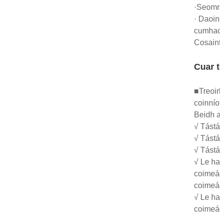
·Seomra
· Daoin
cumhac
Cosaint
Cuar t
■Treoir
coinnío
Beidh a
√ Tástá
√ Tástá
√ Tást
√ Le ha
coimeád
coimeád
√ Le ha
coimeád