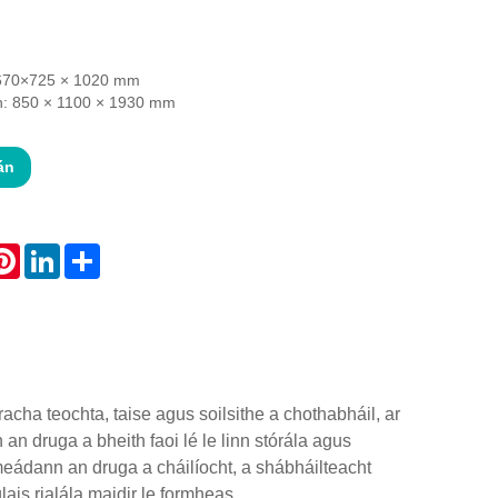
: 670×725 × 1020 mm
h: 850 × 1100 × 1930 mm
án
atsApp
Pinterest
LinkedIn
Share
cha teochta, taise agus soilsithe a chothabháil, ar
an druga a bheith faoi lé le linn stórála agus
imeádann an druga a cháilíocht, a shábháilteacht
ais rialála maidir le formheas.