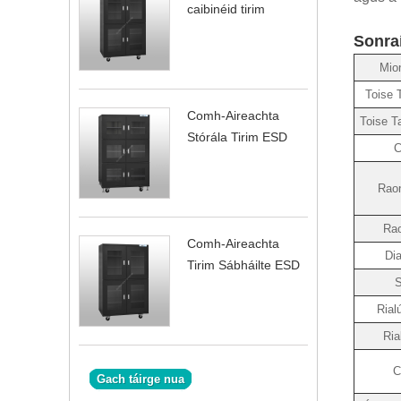
caibinéid tirim
Sonra
Mio
Toise 
Comh-Aireachta
Toise T
Stórála Tirim ESD
C
Raon
Rao
Comh-Aireachta
Dia
Tirim Sábháilte ESD
S
Rial
Ria
C
Gach táirge nua