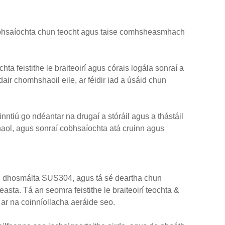
cobhsaíochta chun teocht agus taise comhsheasmhach
a feistithe le braiteoirí agus córais logála sonraí a
r chomhshaoil ​​eile, ar féidir iad a úsáid chun
nntiú go ndéantar na drugaí a stóráil agus a thástáil
shaol, agus sonraí cobhsaíochta atá cruinn agus
h dhosmálta SUS304, agus tá sé deartha chun
asta. Tá an seomra feistithe le braiteoirí teochta &
r na coinníollacha aeráide seo.