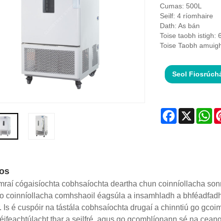
Cumas: 500L
Seilf: 4 ríomhaire
Dath: As bán
Toise taobh istigh
Toise Taobh amuig
Seol Fiosrúch
Facebook
X
Wh
íos
raí cógaisíochta cobhsaíochta deartha chun coinníollacha sonra
leo coinníollacha comhshaoil ​​éagsúla a insamhladh a bhféadfadh 
. Is é cuspóir na tástála cobhsaíochta drugaí a chinntiú go gco
éifeachtúlacht thar a seilfré, agus go gcomhlíonann sé na ceangl