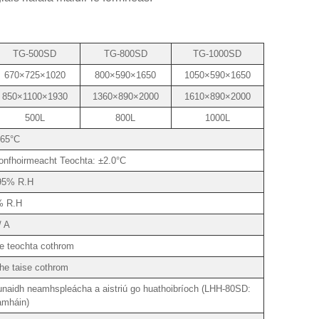
TG-500SD
TG-800SD
TG-1000SD
670×725×1020
800×590×1650
1050×590×1650
850×1100×1930
1360×890×2000
1610×890×2000
500L
800L
1000L
65°C
onfhoirmeacht Teochta: ±2.0°C
95% R.H
% R.H
/ A
e teochta cothrom
he taise cothrom
bunaidh neamhspleácha a aistriú go huathoibríoch (LHH-80SD:
amháin)