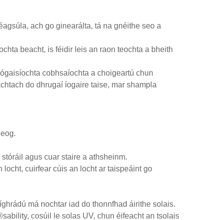
gsúla, ach go ginearálta, tá na gnéithe seo a
hta beacht, is féidir leis an raon teochta a bheith
í cógaisíochta cobhsaíochta a choigeartú chun
chtach do dhrugaí íogaire taise, mar shampla
leog.
stóráil agus cuar staire a athsheinm.
 locht, cuirfear cúis an locht ar taispeáint go
díghrádú má nochtar iad do thonnfhad áirithe solais.
sability, cosúil le solas UV, chun éifeacht an tsolais