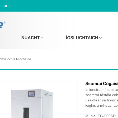
r.com
NUACHT
ÍOSLUCHTAIGH
bhsaíochta Míochaine
Seomraí Cógais
Is ionstraimí speis
seomraí tástála cob
úsáidtear sa tionsc
leighis a mheas faoi
Múnla: TG-500SD