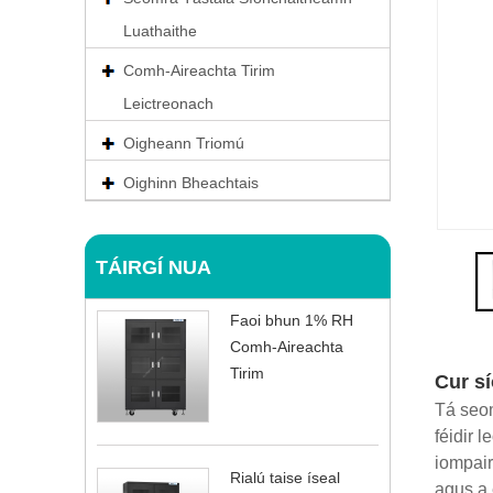
Luathaithe
Comh-Aireachta Tirim
Leictreonach
Oigheann Triomú
Oighinn Bheachtais
TÁIRGÍ NUA
Faoi bhun 1% RH
Comh-Aireachta
Tirim
Cur s
Tá seom
féidir 
iompair
Rialú taise íseal
agus a 