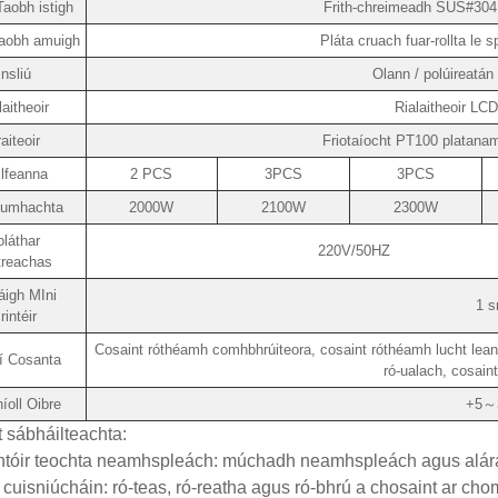
aobh istigh
Frith-chreimeadh SUS#304
aobh amuigh
Pláta cruach fuar-rollta le s
Insliú
Olann / polúireatán 
laitheoir
Rialaitheoir LCD
aiteoir
Friotaíocht PT100 platanam 
lfeanna
2 PCS
3PCS
3PCS
cumhachta
2000W
2100W
2300W
láthar
220V/50HZ
ctreachas
áigh MIni
1 s
rintéir
Cosaint róthéamh comhbhrúiteora, cosaint róthéamh lucht leanú
í Cosanta
ró-ualach, cosain
íoll Oibre
+5～
 sábháilteachta:
ntóir teochta neamhspleách: múchadh neamhspleách agus aláram
 cuisniúcháin: ró-teas, ró-reatha agus ró-bhrú a chosaint ar cho