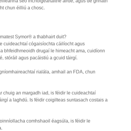
eilfeanna seo inchoigeartaithe airde, agus de ghnáth
ht chun éilliú a chosc.
limatest Symor® a thabhairt duit?
e cuideachtaí cógaisíochta cáilíocht agus
aoi a bhfeidhmeoidh drugaí le himeacht ama, cuidíonn
 stóráil agus pacáistiú a gcuid táirgí.
gníomhaireachtaí rialála, amhail an FDA, chun
r chuig an margadh iad, is féidir le cuideachtaí
gí a laghdú. Is féidir coigilteas suntasach costais a
oinníollacha comhshaoil ​​éagsúla, is féidir le
a.