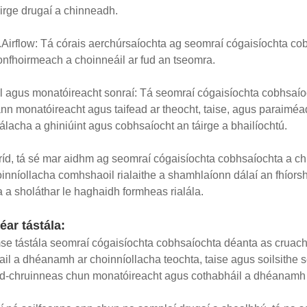
áirge drugaí a chinneadh.
.Airflow: Tá córais aerchúrsaíochta ag seomraí cógaisíochta 
nfhoirmeach a choinneáil ar fud an tseomra.
l agus monatóireacht sonraí: Tá seomraí cógaisíochta cobhsaíocht
n monatóireacht agus taifead ar theocht, taise, agus paraiméadai
álacha a ghiniúint agus cobhsaíocht an táirge a bhailíochtú.
 tríd, tá sé mar aidhm ag seomraí cógaisíochta cobhsaíochta a chi
oinníollacha comhshaoil ​​rialaithe a shamhlaíonn dálaí an fhíor
a a sholáthar le haghaidh formheas rialála.
éar tástála:
se tástála seomraí cógaisíochta cobhsaíochta déanta as cruac
il a dhéanamh ar choinníollacha teochta, taise agus soilsithe se
rd-chruinneas chun monatóireacht agus cothabháil a dhéanamh a