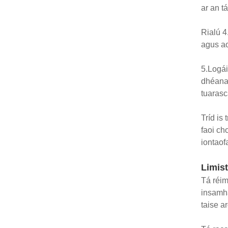
ar an t
Rialú 4
agus ao
5.Logái
dhéanan
tuarasc
Tríd is
faoi ch
iontaof
Limist
Tá réim
insamha
taise a