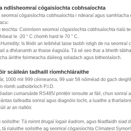
a ndlísheomraí cógaisíochta cobhsaíochta
seomraí cógaisíochta cobhsaíochta i ndearaí agus samhlacha éa
acu:
ú teochta: Coinníonn seomraí cógaisíochta cobhsaíochta rialú teoc
íseal le -20 ° C chomh hard le 70 ° C.
.Humidity: Is féidir an leibhéal taise taobh istigh de na seomra
il a dhéanamh ar thaise éagsúla. Tá sé seo thar a bheith tábha
cha áirithe foirmeacha dáileog soladach agus bitheolaíoch.
tóir scáileán tadhaill ríomhchláraithe
lár, 1000 mír 999 céimeanna, 99 uair 59 nóiméad do gach deigh
m ríomh uathoibríoch P.I.D.
adan cumarsáide RS485/ printéir ionsuite ar fáil, chun sonraí a 
eántas taifeadta sonraí agus diagnóis locht, a luaithe a tharlaíonn
úil ar an rialtóir.
ú soilsithe: Tá roinnt drugaí íogair éadrom, agus féadfaidh siad 
, tá rialuithe soilsithe ag seomraí cógaisíochta Climatest Symor®