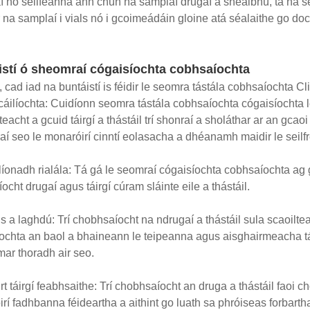
í nó seilfeanna ann chun na samplaí drugaí a shealbhú, tá na s
r na samplaí i vials nó i gcoimeádáin gloine atá séalaithe go doc
istí ó sheomraí cógaisíochta cobhsaíochta
, cad iad na buntáistí is féidir le seomra tástála cobhsaíochta C
 cáilíochta: Cuidíonn seomra tástála cobhsaíochta cógaisíochta l
teacht a gcuid táirgí a thástáil trí shonraí a sholáthar ar an gc
aí seo le monaróirí cinntí eolasacha a dhéanamh maidir le seilfré,
íonadh rialála: Tá gá le seomraí cógaisíochta cobhsaíochta ag 
ocht drugaí agus táirgí cúram sláinte eile a thástáil.
is a laghdú: Trí chobhsaíocht na ndrugaí a thástáil sula scaoiltea
ochta an baol a bhaineann le teipeanna agus aisghairmeacha táir
mar thoradh air seo.
rt táirgí feabhsaithe: Trí chobhsaíocht an druga a thástáil faoi ch
rí fadhbanna féideartha a aithint go luath sa phróiseas forbarth