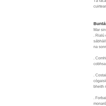
Tá raca
cuirtea
Buntá
Mar sin
. Rialú
sábháil
na sonr
. Comhl
cobhsaí
. Costa
cógaisí
bheith 
. Forbai
monarói