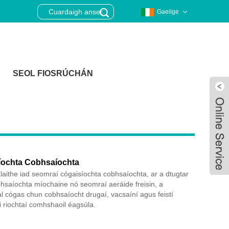
Gaeilge
SEOL FIOSRÚCHÁN
íochta Cobhsaíochta
ialaithe iad seomraí cógaisíochta cobhsaíochta, ar a dtugtar
hsaíochta míochaine nó seomraí aeráide freisin, a
al cógas chun cobhsaíocht drugaí, vacsaíní agus feistí
 riochtaí comhshaoil ​​éagsúla.
Live