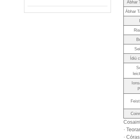
Ábhar T
Ábhar T
Ria
Br
Sei
Ídiú 
So
lei
Ions
P
Feist
Coinn
Cosaint
· Teora
· Córas