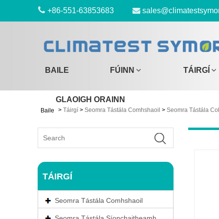
+86-551-63853683
sales@climatestsymo
BAILE
FÚINN
TÁIRGÍ
GLAOIGH ORAINN
>
Táirgí
>
Seomra Tástála Comhshaoil
>
Seomra Tástála Co
Baile
TÁIRGÍ
Seomra Tástála Comhshaoil
Seomra Tástála Síonchaitheamh