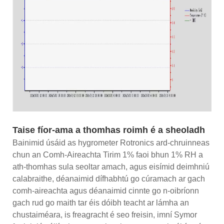
Taise fíor-ama a thomhas roimh é a sheoladh
Bainimid úsáid as hygrometer Rotronics ard-chruinneas
chun an Comh-Aireachta Tirim 1% faoi bhun 1% RH a
ath-thomhas sula seoltar amach, agus eisímid deimhniú
calabraithe, déanaimid dífhabhtú go cúramach ar gach
comh-aireachta agus déanaimid cinnte go n-oibríonn
gach rud go maith tar éis dóibh teacht ar lámha an
chustaiméara, is freagracht é seo freisin, imní Symor