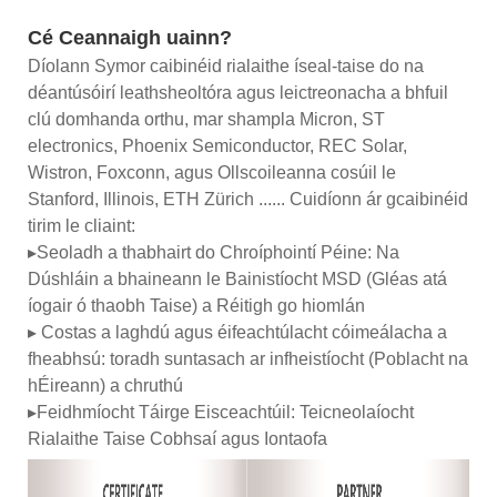
Cé Ceannaigh uainn?
Díolann Symor caibinéid rialaithe íseal-taise do na
déantúsóirí leathsheoltóra agus leictreonacha a bhfuil
clú domhanda orthu, mar shampla Micron, ST
electronics, Phoenix Semiconductor, REC Solar,
Wistron, Foxconn, agus Ollscoileanna cosúil le
Stanford, Illinois, ETH Zürich ...... Cuidíonn ár gcaibinéid
tirim le cliaint:
▸Seoladh a thabhairt do Chroíphointí Péine: Na
Dúshláin a bhaineann le Bainistíocht MSD (Gléas atá
íogair ó thaobh Taise) a Réitigh go hiomlán
▸ Costas a laghdú agus éifeachtúlacht cóimeálacha a
fheabhsú: toradh suntasach ar infheistíocht (Poblacht na
hÉireann) a chruthú
▸Feidhmíocht Táirge Eisceachtúil: Teicneolaíocht
Rialaithe Taise Cobhsaí agus Iontaofa