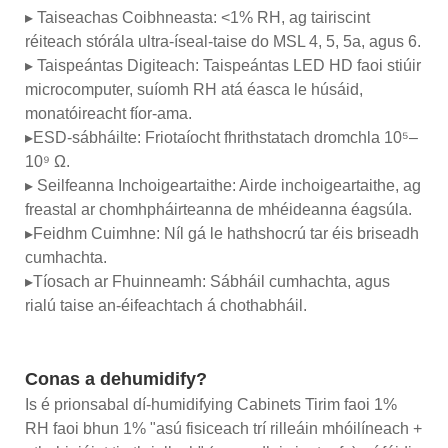
▸ Taiseachas Coibhneasta: <1% RH, ag tairiscint
réiteach stórála ultra-íseal-taise do MSL 4, 5, 5a, agus 6.
▸ Taispeántas Digiteach: Taispeántas LED HD faoi stiúir
microcomputer, suíomh RH atá éasca le húsáid,
monatóireacht fíor-ama.
▸ESD-sábháilte: Friotaíocht fhrithstatach dromchla 10⁵–
10⁹ Ω.
▸ Seilfeanna Inchoigeartaithe: Airde inchoigeartaithe, ag
freastal ar chomhpháirteanna de mhéideanna éagsúla.
▸Feidhm Cuimhne: Níl gá le hathshocrú tar éis briseadh
cumhachta.
▸Tíosach ar Fhuinneamh: Sábháil cumhachta, agus
rialú taise an-éifeachtach á chothabháil.
Conas a dehumidify?
Is é prionsabal dí-humidifying Cabinets Tirim faoi 1%
RH faoi bhun 1% "asú fisiceach trí rilleáin mhóilíneach +