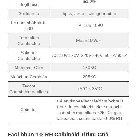
±2.0%
Bogthaise
Seilfeanna
5pcs, airde inchoigeartaithe
Feidhm shábháilte
TÁ, 105-109Ω
ESD
Tomhaltas
Meán 32W/Hr
Cumhachta
Soláthar
AC110V-120V, 220V-240V, 50HZ/60HZ
Cumhachta
Meáchan Glan
150KG
Meáchan Comhlán
205KG
Teocht
+5°C ~ 35°C
Chomhthimpeallach
Is é an timpeallacht feidhmíochta is
fearr de chaibinéid tirim sa teocht
Coinníoll
chomhthimpeallach <25 ℃ agus
taiseachas coibhneasta <60% RH
Faoi bhun 1% RH Caibinéid Tirim:
Gné