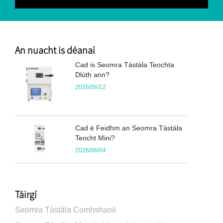
An nuacht is déanaí
Cad is Seomra Tástála Teochta
Dlúth ann?
2026/06/12
Cad é Feidhm an Seomra Tástála
Teocht Mini?
2026/06/04
Táirgí
Seomra Tástála Comhshaoil