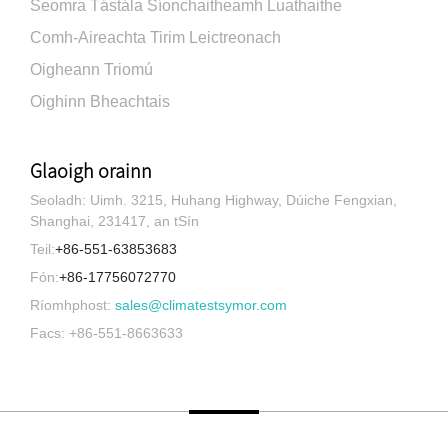
Seomra Tástála Síonchaitheamh Luathaithe
Comh-Aireachta Tirim Leictreonach
Oigheann Triomú
Oighinn Bheachtais
Glaoigh orainn
Seoladh: Uimh. 3215, Huhang Highway, Dúiche Fengxian,
Shanghai, 231417, an tSín
Teil:
+86-551-63853683
Fón:
+86-17756072770
Ríomhphost:
sales@climatestsymor.com
Facs: +86-551-8663633