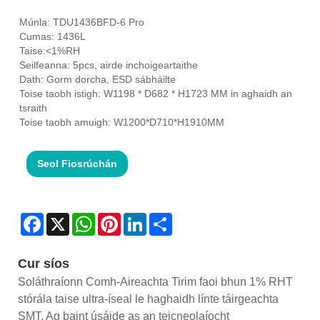
Múnla: TDU1436BFD-6 Pro
Cumas: 1436L
Taise:<1%RH
Seilfeanna: 5pcs, airde inchoigeartaithe
Dath: Gorm dorcha, ESD sábháilte
Toise taobh istigh: W1198 * D682 * H1723 MM in aghaidh an
tsraith
Toise taobh amuigh: W1200*D710*H1910MM
Seol Fiosrúchán
Facebook
X
WhatsApp
Pinterest
LinkedIn
Share
Cur síos
Soláthraíonn Comh-Aireachta Tirim faoi bhun 1% RHT
stórála taise ultra-íseal le haghaidh línte táirgeachta
SMT. Ag baint úsáide as an teicneolaíocht