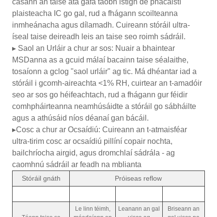
casann an taise atá gafa taobh istigh de phacáistí
plaisteacha IC go gal, rud a fhágann scoilteanna
inmheánacha agus dílamadh. Cuireann stóráil ultra-
íseal taise deireadh leis an taise seo roimh sádráil.
▸ Saol an Urláir a chur ar sos: Nuair a bhaintear
MSDanna as a gcuid málaí bacainn taise séalaithe,
tosaíonn a gclog "saol urláir" ag tic. Má dhéantar iad a
stóráil i gcomh-aireachta <1% RH, cuirtear an t-amadóir
seo ar sos go héifeachtach, rud a fhágann gur féidir
comhpháirteanna neamhúsáidte a stóráil go sábháilte
agus a athúsáid níos déanaí gan bácáil.
▸Cosc a chur ar Ocsaídiú: Cuireann an t-atmaisféar
ultra-tirim cosc ​​ar ocsaídiú pillíní copair nochta,
bailchríocha airgid, agus dromchlaí sádrála - ag
caomhnú sádráil ar feadh na mblianta
Stóráil gnáth
Próiseas reflow
Le linn téimh,
Leanann an gal
Briseann an