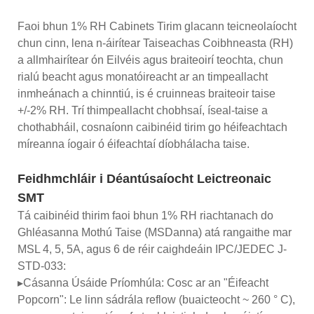
Faoi bhun 1% RH Cabinets Tirim glacann teicneolaíocht
chun cinn, lena n-áirítear Taiseachas Coibhneasta (RH)
a allmhairítear ón Eilvéis agus braiteoirí teochta, chun
rialú beacht agus monatóireacht ar an timpeallacht
inmheánach a chinntiú, is é cruinneas braiteoir taise
+/-2% RH. Trí thimpeallacht chobhsaí, íseal-taise a
chothabháil, cosnaíonn caibinéid tirim go héifeachtach
míreanna íogair ó éifeachtaí díobhálacha taise.
Feidhmchláir i Déantúsaíocht Leictreonaic
SMT
Tá caibinéid thirim faoi bhun 1% RH riachtanach do
Ghléasanna Mothú Taise (MSDanna) atá rangaithe mar
MSL 4, 5, 5A, agus 6 de réir caighdeáin IPC/JEDEC J-
STD-033:
▸Cásanna Úsáide Príomhúla: Cosc ar an "Éifeacht
Popcorn": Le linn sádrála reflow (buaicteocht ~ 260 ° C),