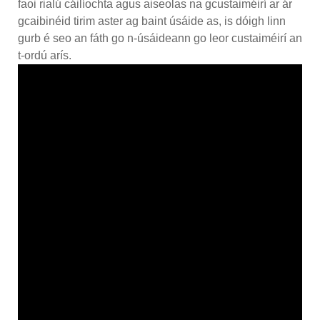
faoi rialú cáilíochta agus aiseolas na gcustaiméirí ar ár
gcaibinéid tirim aster ag baint úsáide as, is dóigh linn
gurb é seo an fáth go n-úsáideann go leor custaiméirí an
t-ordú arís.