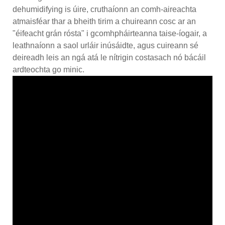
dehumidifying is úire, cruthaíonn an comh-aireachta
atmaisféar thar a bheith tirim a chuireann cosc ​​​​ar an
"éifeacht grán rósta" i gcomhpháirteanna taise-íogair, a
leathnaíonn a saol urláir inúsáidte, agus cuireann sé
deireadh leis an ngá atá le nítrigin costasach nó bácáil
ardteochta go minic.