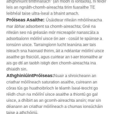
athghiniúint timthriallach" (an modh is iontaofa), ní féidir
leis an ngnáth-chomh-aireachta tirim fuaraithe TE
leibhéal taise ultra-íseal a bhaint amach.
Próiseas Asaithe:
Úsáidtear rilleáin mhóilíneacha
mar ábhar adsorbent sa chomh-aireachta; Gné na
rilleáin seo ná gréasán mór micreapóir nanascála a
adsorbaíonn móilíní uisce ón aer - cosúil le spúinse a
ionsúnn uisce. Tarraingíonn lucht leanúna aer tais
isteach sna haonaid thirim, áit a ndéantar móilíní uisce
asaithe go fisiciúil, agus cuirtear an t-aer triomaithe ar
ais go dtí an taobh istigh den chomh-aireachta ina
dhiaidh sin.
Athghiniúint
Próiseas
:
Nuair a shroicheann an
criathar móilíneach saturation asaithe, cuireann an
córas tús go huathoibríoch le téamh íseal-teocht go
réidh chun na móilíní uisce asaithe a thiontú go gal
uisce, a dhíbirt as an gcomh-aireachta ansin; mar sin
déanann an criathar móilíneach a chumas ionsúcháin
taise a athchóiriú.