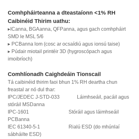
Comhpháirteanna a dteastaíonn <1% RH
Caibinéid Thirim uathu:
▸ICanna, BGAanna, QFPanna, agus gach comhpháirt
SMD le MSL 5/6
▸ PCBanna lom (cosc ar ocsaídiú agus ionsú taise)
▸ Púdair miotail printéir 3D (hygroscópach agus
imoibríoch)
Comhlíonadh Caighdeáin Tionscail
Tá caibinéid thirim faoi bhun 1% RH deartha chun
freastal ar nó dul thar:
IPC/JEDEC J-STD-033 Láimhseáil, pacáil agus
stóráil MSDanna
IPC-1601 Stóráil agus láimhseáil
PCBanna
IEC 61340-5-1 Rialú ESD (do mhúnlaí
sábháilte ESD)