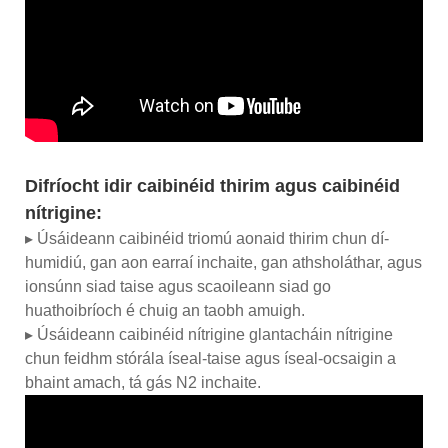
Difríocht idir caibinéid thirim agus caibinéid
nítrigine:
▸ Úsáideann caibinéid triomú aonaid thirim chun dí-
humidiú, gan aon earraí inchaite, gan athsholáthar, agus
ionsúnn siad taise agus scaoileann siad go
huathoibríoch é chuig an taobh amuigh.
▸ Úsáideann caibinéid nítrigine glantacháin nítrigine
chun feidhm stórála íseal-taise agus íseal-ocsaigin a
bhaint amach, tá gás N2 inchaite.