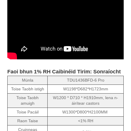
Faoi bhun 1% RH Caibinéid Tirim: Sonraíocht
Múnla
TDU1436BFD-6 Pro
Toise Taobh istigh
W1198*D682*H1723mm
Toise Taobh
W1200 * D710 * H1910mm, lena n-
amuigh
áirítear castors
Toise Pacáil
W1300*D800*H2100MM
Raon Taise
<1% RH
Cruinneas