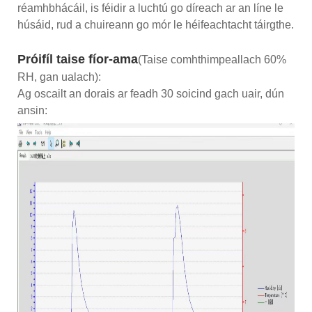
réamhbhácáil, is féidir a luchtú go díreach ar an líne le
húsáid, rud a chuireann go mór le héifeachtacht táirgthe.
Próifíl taise fíor-ama
(Taise comhthimpeallach 60%
RH, gan ualach):
Ag oscailt an dorais ar feadh 30 soicind gach uair, dún
ansin: