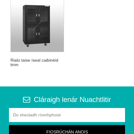
Rialú taise íseal caibinéid
tirim
Cláraigh lenár Nuachtlitir