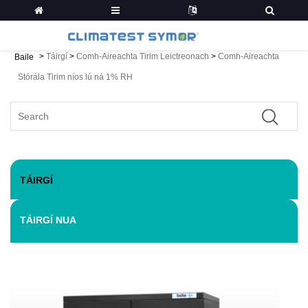
>
Táirgí
>
Comh-Aireachta Tirim Leictreonach
>
Comh-Aireachta
Baile
Stórála Tirim níos lú ná 1% RH
TÁIRGÍ
TÁIRGÍ NUA