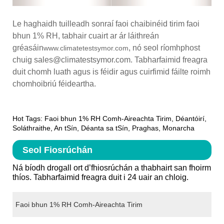
Le haghaidh tuilleadh sonraí faoi chaibinéid tirim faoi
bhun 1% RH, tabhair cuairt ar ár láithreán
gréasáin
, nó seol ríomhphost
www.climatetestsymor.com
chuig sales@climatestsymor.com. Tabharfaimid freagra
duit chomh luath agus is féidir agus cuirfimid fáilte roimh
chomhoibriú féideartha.
Hot Tags: Faoi bhun 1% RH Comh-Aireachta Tirim, Déantóirí,
Soláthraithe, An tSín, Déanta sa tSín, Praghas, Monarcha
Seol Fiosrúchán
Ná bíodh drogall ort d’fhiosrúchán a thabhairt san fhoirm
thíos. Tabharfaimid freagra duit i 24 uair an chloig.