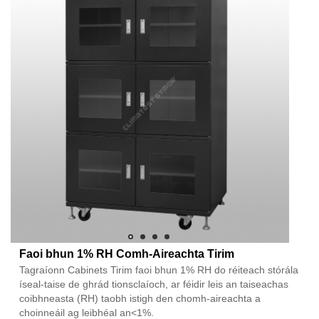
Faoi bhun 1% RH Comh-Aireachta Tirim
Tagraíonn Cabinets Tirim faoi bhun 1% RH do réiteach stórála
íseal-taise de ghrád tionsclaíoch, ar féidir leis an taiseachas
coibhneasta (RH) taobh istigh den chomh-aireachta a
choinneáil ag leibhéal an<1%.