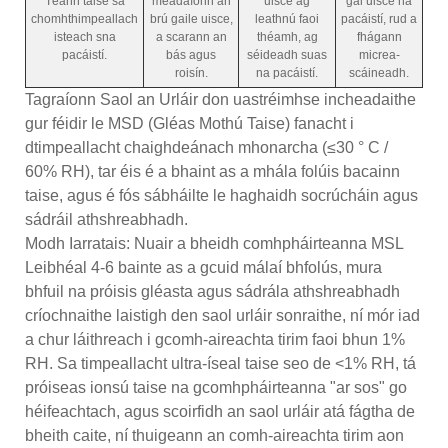
Téann taise sa
méadaíonn an
uisce ag
gal uisce na
chomhthimpeallach
brú gaile uisce,
leathnú faoi
pacáistí, rud a
isteach sna
a scarann ​​an
théamh, ag
fhágann
pacáistí.
bás agus
séideadh suas
micrea-
roisín.
na pacáistí.
scáineadh.
Tagraíonn Saol an Urláir don uastréimhse incheadaithe
gur féidir le MSD (Gléas Mothú Taise) fanacht i
dtimpeallacht chaighdeánach mhonarcha (≤30 ° C /
60% RH), tar éis é a bhaint as a mhála folúis bacainn
taise, agus é fós sábháilte le haghaidh socrúcháin agus
sádráil athshreabhadh.
Modh Iarratais: Nuair a bheidh comhpháirteanna MSL
Leibhéal 4-6 bainte as a gcuid málaí bhfolús, mura
bhfuil na próisis gléasta agus sádrála athshreabhadh
críochnaithe laistigh den saol urláir sonraithe, ní mór iad
a chur láithreach i gcomh-aireachta tirim faoi bhun 1%
RH. Sa timpeallacht ultra-íseal taise seo de <1% RH, tá
próiseas ionsú taise na gcomhpháirteanna "ar sos" go
héifeachtach, agus scoirfidh an saol urláir atá fágtha de
bheith caite, ní thuigeann an comh-aireachta tirim aon