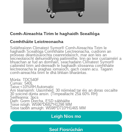
Comh-Aireachta Tirim le haghaidh Sceallóga
Comhtháite Leictreonacha
Soláthraíonn Climatest Symor® Comh-Aireachta Tirim le
haghaidh Sceallóga Comhtháite Leictreonacha, cuidíonn an
próiseas déantúsaíochta ceannródaíoch, mar aon leis an
teicneolaíocht dehumidifying paitinnithe, linn go leor custaiméirí a
bhuachan ar fud an domhain, seachadann Climatest Symor®
caibinéid tirim ard-deireadh le haghaidh sliseanna comhtháite
leictreonacha le praghas iomaíoch, gach ceann acu. Tagann
comh-aireachta tirim le dhá bhliain bharántas.
Múnla: TDC540F
Cumas: 540L
Taise:<10%RH Automatic
Am téarnaimh: Uasmhéid. 30 nóiméad tar éis an doras oscailte
30 soicind dúnta ansin. (Timpeallacht 25â 60% RH)
Seilfeanna: 3pcs
Dath: Gorm Dorcha, ESD sábháilte
Toise istigh: W596*D682*H1298 MM
Toise taobh amuigh: W598*D710*H1465 MM
Leigh Nios mo
Seol Fiosrúchán