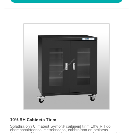
10% RH Cabinets Tirim
Soláthraíonn Climatest Symor® caibinéid tirim 10% RH do
chomhpháirteanna leictreonacha, cabhraíonn an próiseas