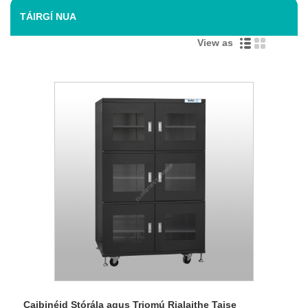
TÁIRGÍ NUA
View as
Caibinéid Stórála agus Triomú Rialaithe Taise