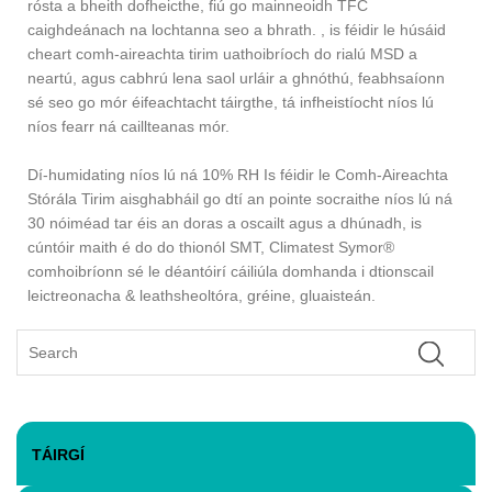
rósta a bheith dofheicthe, fiú go mainneoidh TFC
caighdeánach na lochtanna seo a bhrath. , is féidir le húsáid
cheart comh-aireachta tirim uathoibríoch do rialú MSD a
neartú, agus cabhrú lena saol urláir a ghnóthú, feabhsaíonn
sé seo go mór éifeachtacht táirgthe, tá infheistíocht níos lú
níos fearr ná caillteanas mór.
Dí-humidating níos lú ná 10% RH Is féidir le Comh-Aireachta
Stórála Tirim aisghabháil go dtí an pointe socraithe níos lú ná
30 nóiméad tar éis an doras a oscailt agus a dhúnadh, is
cúntóir maith é do do thionól SMT, Climatest Symor®
comhoibríonn sé le déantóirí cáiliúla domhanda i dtionscail
leictreonacha & leathsheoltóra, gréine, gluaisteán.
TÁIRGÍ