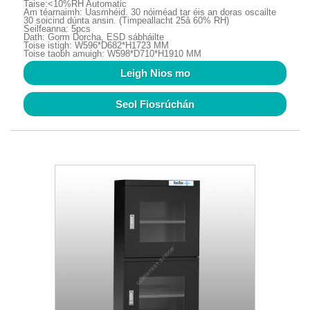
Taise:<10%RH Automatic
Am téarnaimh: Uasmhéid. 30 nóiméad tar éis an doras oscailte
30 soicind dúnta ansin. (Timpeallacht 25â 60% RH)
Seilfeanna: 5pcs
Dath: Gorm Dorcha, ESD sábháilte
Toise istigh: W596*D682*H1723 MM
Toise taobh amuigh: W598*D710*H1910 MM
Leigh Nios mo
Seol Fiosrúchán