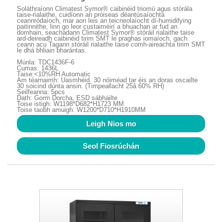
Soláthraíonn Climatest Symor® caibinéid triomú agus stórála
taise-rialaithe, cuidíonn an próiseas déantúsaíochta
ceannródaíoch, mar aon leis an teicneolaíocht dí-humidifying
paitinnithe, linn go leor custaiméirí a bhuachan ar fud an
domhain, seachadann Climatest Symor® stóráil rialaithe taise
ard-deireadh caibinéid tirim SMT le praghas iomaíoch, gach
ceann acu Tagann stóráil rialaithe taise comh-aireachta tirim SMT
le dhá bhliain bharántas.
Múnla: TDC1436F-6
Cumas: 1436L
Taise:<10%RH Automatic
Am téarnaimh: Uasmhéid. 30 nóiméad tar éis an doras oscailte
30 soicind dúnta ansin. (Timpeallacht 25â 60% RH)
Seilfeanna: 5pcs
Dath: Gorm Dorcha, ESD sábháilte
Toise istigh: W1198*D682*H1723 MM
Toise taobh amuigh: W1200*D710*H1910MM
Leigh Nios mo
Seol Fiosrúchán