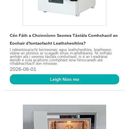
Cén Fáth a Choinníonn Seomra Tástála Comhshaoil ​​an
Eochair d'Iontaofacht Leathsheoltóra?
I ndéantúsaíocht leictreonaic agus leathsheoltóra, braitheann
sláine an phróisis ar scagadh struis in-athdhéanta. Ní imfhálú
amháin atá i seomra tástála comhshaoil; is é an t-eadránaí
deiridh é sula gcáilíonn comhpháirt lena himscaradh atá
ríthábhachtach don mhisean.
2026-06-01
Leigh Nios mo