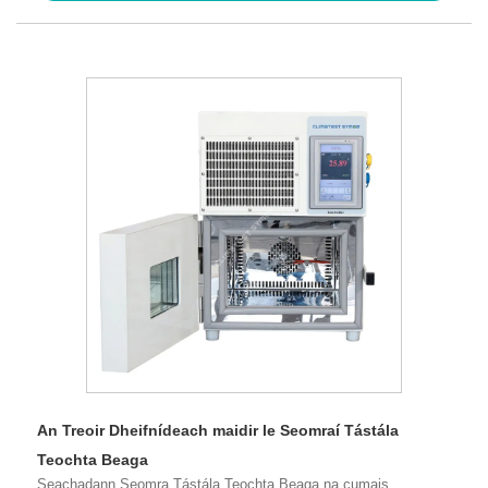
An Treoir Dheifnídeach maidir le Seomraí Tástála
Teochta Beaga
Seachadann Seomra Tástála Teochta Beaga na cumais