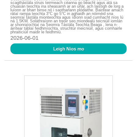
scagthástála struis teirmeach céanna go beacht agus atá sa
chuasán teochta ina sheasamh ar an urlár, ach laistigh de lorg a
luíonn ar bharr binse nó i saotharlann plódaithe. Baintear amach
rátaí rampa teochta 3°C go 5°C in aghaidh an nóiméid sna
seomraí tástála mionteochta agus ídíonn siad cumhacht níos lú
ná 1.5KW. Soláthraíonn an treoir seo miondealú teicniúil iomlán
ar shonraíochtaí na Seomra Tástála Teochta Beaga , lena n-
áirítear táblaí feidhmíochta, struchtúr meicniúil, agus comhairle
phraiticiúil maidir le feidhmiú.
2026-06-01
Leigh Nios mo