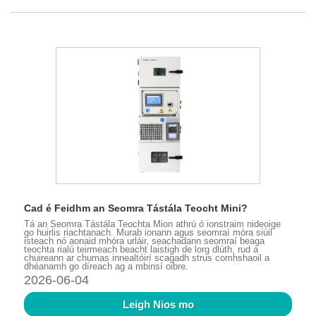
Cad é Feidhm an Seomra Tástála Teocht Mini?
Tá an Seomra Tástála Teochta Mion athrú ó ionstraim nideoige
go huirlis riachtanach. Murab ionann agus seomraí móra siúil
isteach nó aonaid mhóra urláir, seachadann seomraí beaga
teochta rialú teirmeach beacht laistigh de lorg dlúth, rud a
chuireann ar chumas innealtóirí scagadh strus comhshaoil ​​a
dhéanamh go díreach ag a mbinsí oibre.
2026-06-04
Leigh Nios mo