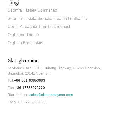
Táirgí
Seomra Tástála Comhshaoil
Seomra Tástála Síonchaitheamh Luathaithe
Comh-Aireachta Tirim Leictreonach
Oigheann Triomú
Oighinn Bheachtais
Glaoigh orainn
Seoladh: Uimh. 3215, Huhang Highway, Dúiche Fengxian,
Shanghai, 231417, an tSín
Teil:
+86-551-63853683
Fón:
+86-17756072770
Ríomhphost:
sales@climatestsymor.com
Facs: +86-551-8663633