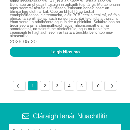
foirne innealtóireachta T&F, is é an Seomra Tástála Teochta
Benchtop an chosaint tosaigh in aghaidh teip táirgí. Murab ionann
agus seomraí tástála siúl isteach, cuireann aonaid bharr an
bhinse lorg dlúth ar fáil. Cibé an bhfuil tú ag tástáil
comhpháirteanna leictreonacha, cláir PCB, cealla ceallraí, nó fóin
phóca, tá sé ríthábhachtach na sonraíochtaí teicniúla a thuiscint
chun sonraí in-athdhéanta agus láidre a ghiniúint. Soláthraíonn an
treoir seo anailís chuimsitheach agus mhionsonraithe ar na
sonraíochtaí, na saintréithe oibríochtúla, agus na treoirlínte
ceannaigh le haghaidh seomraí tástála teochta benchtop nua-
aimseartha.
2026-05-20
Leigh Nios mo
1
2
3
4
5
...
10
Cláraigh lenár Nuachtlitir