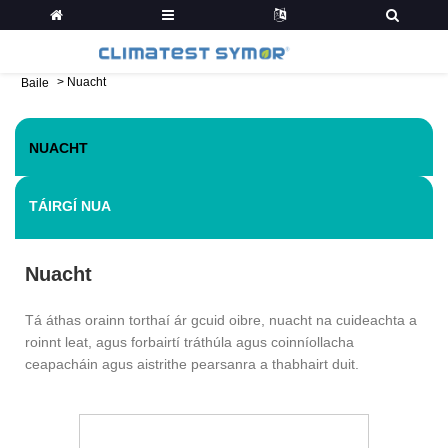
>
Nuacht
Baile
NUACHT
TÁIRGÍ NUA
Nuacht
Tá áthas orainn torthaí ár gcuid oibre, nuacht na cuideachta a
roinnt leat, agus forbairtí tráthúla agus coinníollacha
ceapacháin agus aistrithe pearsanra a thabhairt duit.