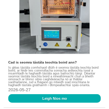
Cad is seomra tástála teochta boird ann?
Is gléas tástála comhshaoil ​​dlúth é seomra tástála teochta boird
boird, ar féidir leis coinníollacha sonracha ardteochta íseal a
insamhladh le haghaidh tástála agus bailíochtú táirgí. Déantar
seomraí tástála teochta boird a innealtóireacht chun a bheith
oiriúnach ar bhinsí oibre caighdeánacha nó ar tháblaí
saotharlainne, rud a fhágann go mbeidh siad inrochtana le
haghaidh tástála gnáthaimh i dtimpeallachtaí spás-srianta.
2026-05-27
Leigh Nios mo