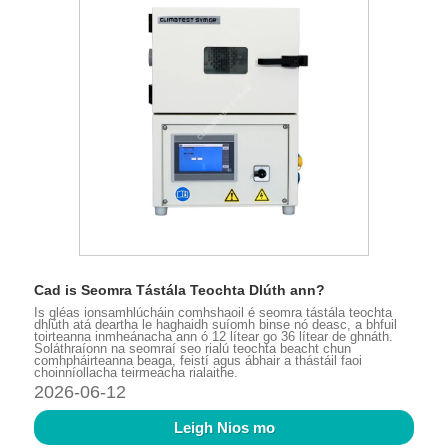
Cad is Seomra Tástála Teochta Dlúth ann?
Is gléas ionsamhlúcháin comhshaoil ​​é seomra tástála teochta
dhlúth atá deartha le haghaidh suíomh binse nó deasc, a bhfuil
toirteanna inmheánacha ann ó 12 lítear go 36 lítear de ghnáth.
Soláthraíonn na seomraí seo rialú teochta beacht chun
comhpháirteanna beaga, feistí agus ábhair a thástáil faoi
choinníollacha teirmeacha rialaithe.
2026-06-12
Leigh Nios mo