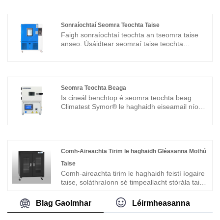
Cumas: 800L
dehumidifying technology, and come with two
Scairbh: 2 ríomhaire
years warranty.
Dath: gorm
Sonraíochtaí Seomra Teochta Taise
Toise Intí: 1000 × 800 × 1000 mm
Múnla: TDU320
Faigh sonraíochtaí teochta an tseomra taise
Toise taobh amuigh: 1560 × 1410 × 2240 mm
Cumas: 320L
anseo. Úsáidtear seomraí taise teochta
Taise:<5%RH Automatic
aeráide Climatest Symor® go príomha le
Am téarnaimh: Uasmhéid. 30 nóiméad tar éis
haghaidh rialú cáilíochta le linn na céime T&F i
an doras oscailte 30 soicind dúnta ansin.
dtionscail déantúsaíochta, amhail leictreonach,
(Timpeallacht 25â 60% RH)
feithiclí, trealamh leictreach, miotail, pacáistiú,
Seilfeanna: 3pcs, airde inchoigeartaithe
ceimiceacha, ábhair thógála, plaistigh, téip
Seomra Teochta Beaga
Dath: As bán, neamh-ESD sábháilte
ghreamaitheach agus go leor eile.
Is cineál benchtop é seomra teochta beag
Toise istigh: W898*D422*H848 MM
Climatest Symor® le haghaidh eiseamail níos
Toise Taobh amuigh: W900*D450*H1010MM
Múnla: TGDJS-800
lú i saotharlann spáis teoranta. Tugann an
Cumas: 800L
seomra teochta beag na coinníollacha idéalach
Seilf: 2 ríomhaire
chun friotaíocht na n-eiseamal a thástáil i
Dath: Gorm
gcoinne teochtaí foircneacha, agus
Toise taobh istigh: 1000 × 800 × 1000 mm
soláthraíonn sé an réiteach tástála is fearr le
Comh-Aireachta Tirim le haghaidh Gléasanna Mothú
Toise Taobh amuigh: 1560 × 1410 × 2240 mm
toirt dlúth 12L, 22L, agus 36L. Tá an seomra
Taise
teochta beag tar éis éirí mar an díoltóir is fearr
Comh-aireachta tirim le haghaidh feistí íogaire
i saotharlanna agus in institiúidí taighde.
taise, soláthraíonn sé timpeallacht stórála taise
ultra-íseal do thionscal déantúsaíochta
Múnla: TGDW-12
leictreonaí, ní hamháin go bhfuil an comh-
Blag Gaolmhar
Léirmheasanna
Cumas: 12L
aireachta tirim uathoibríoch le haghaidh stórála
Seilf: 1pc
a thriomú, ach freisin a bhaint go tapa taise,