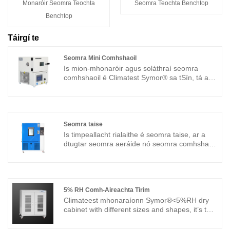
Monaróir Seomra Teochta
Seomra Teochta Benchtop
Benchtop
Táirgí te
Seomra Mini Comhshaoil
Is mion-mhonaróir agus soláthraí seomra
comhshaoil ​​é Climatest Symor® sa tSín, tá an
seomra mion timpeallachta beag go leor le cur
ar an mbinse i saotharlanna agus in institiúidí
taighde, soláthraíonn sé rialú teochta beacht le
feidhm PID Chliste, is seomra comhshaoil ​​mion
é. meaisín éasca le hoibriú, is féidir leis an
Seomra taise
úsáideoir tástálacha teochta éagsúla a
Is timpeallacht rialaithe é seomra taise, ar a
dhéanamh le raon -40 ° C ~ + 130 ° C.
dtugtar seomra aeráide nó seomra comhshaoil
​​freisin, a úsáidtear chun éifeacht leibhéil
Múnla: TGDW-12
éagsúla taise agus teochta a thástáil ar tháirgí,
Cumas: 12L
ábhair, agus leictreonaic. Tá na seomraí seo
Seilf: 1pc
deartha chun raon dálaí comhshaoil ​​a
Dath: Lasmuigh den bán
ionsamhlú agus úsáidtear iad chun críocha
5% RH Comh-Aireachta Tirim
Toise taobh istigh: 310×230 × 200 mm
éagsúla, lena n -áirítear rialú cáilíochta,
Climateest mhonaraíonn Symor®<5%RH dry
Toise Taobh amuigh: 500×540×650 mm
taighde agus forbairt, agus tástáil struis.
cabinet with different sizes and shapes, it’s the
most cost effective selection, each <5%RH dry
Múnla: THS-800
cabinet is supplied with most advanced