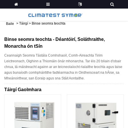
>
Táirgí
>
Binse seomra teochta
Baile
Binse seomra teochta - Déantóirí, Soláthraithe,
Monarcha ón tSín
Ceannaigh Seomra Tástála Comhshaoil, Comh-Aireachta Tirim
Leictreonach, Oighinn a Thiomáin ónár mhonarcha. Tar éis 20 bliain d'obair
chrua, tá máistreacht againn ar an teicneolaíocht rialaithe teochta agus taise
agus bunaíodh comhpháirtithe fadtéarmacha in Oirdheisceart na hÁise, sa
Mheánoirthear, san Eoraip agus sna Stáit Aontaithe.
Táirgí Gaolmhara