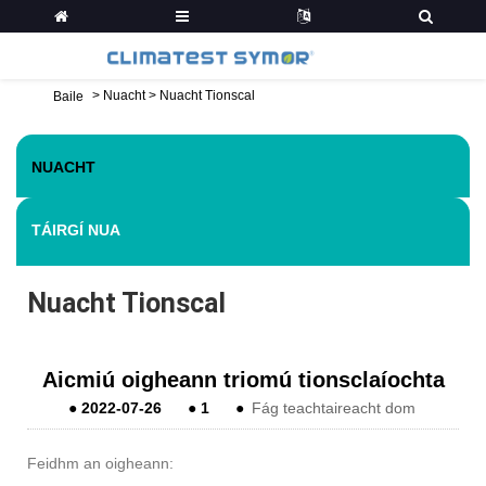
>
Nuacht
>
Nuacht Tionscal
Baile
NUACHT
TÁIRGÍ NUA
Nuacht Tionscal
Aicmiú oigheann triomú tionsclaíochta
●
2022-07-26
●
1
●
Fág teachtaireacht dom
Feidhm an oigheann: