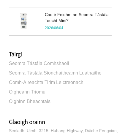
Cad é Feidhm an Seomra Tástála
Teocht Mini?
2026/06/04
Táirgí
Seomra Tástála Comhshaoil
Seomra Tástála Síonchaitheamh Luathaithe
Comh-Aireachta Tirim Leictreonach
Oigheann Triomú
Oighinn Bheachtais
Glaoigh orainn
Seoladh: Uimh. 3215, Huhang Highway, Dúiche Fengxian,