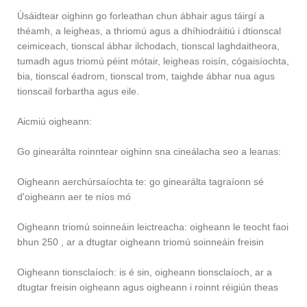
Úsáidtear oighinn go forleathan chun ábhair agus táirgí a
théamh, a leigheas, a thriomú agus a dhíhiodráitiú i dtionscal
ceimiceach, tionscal ábhar ilchodach, tionscal laghdaitheora,
tumadh agus triomú péint mótair, leigheas roisín, cógaisíochta,
bia, tionscal éadrom, tionscal trom, taighde ábhar nua agus
tionscail forbartha agus eile.
Aicmiú oigheann:
Go ginearálta roinntear oighinn sna cineálacha seo a leanas:
Oigheann aerchúrsaíochta te: go ginearálta tagraíonn sé
d'oigheann aer te níos mó
Oigheann triomú soinneáin leictreacha: oigheann le teocht faoi
bhun 250 , ar a dtugtar oigheann triomú soinneáin freisin
Oigheann tionsclaíoch: is é sin, oigheann tionsclaíoch, ar a
dtugtar freisin oigheann agus oigheann i roinnt réigiún theas