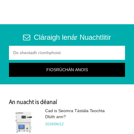
Cláraigh lenár Nuachtlitir
An nuacht is déanaí
Cad is Seomra Tástála Teochta
Dlúth ann?
2026/06/12