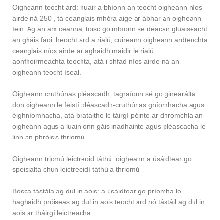
Oigheann teocht ard: nuair a bhíonn an teocht oigheann níos
airde ná 250 , tá ceanglais mhóra aige ar ábhar an oigheann
féin. Ag an am céanna, toisc go mbíonn sé deacair gluaiseacht
an gháis faoi theocht ard a rialú, cuireann oigheann ardteochta
ceanglais níos airde ar aghaidh maidir le rialú
aonfhoirmeachta teochta, atá i bhfad níos airde ná an
oigheann teocht íseal.
Oigheann cruthúnas pléascadh: tagraíonn sé go ginearálta
don oigheann le feistí pléascadh-cruthúnas gníomhacha agus
éighníomhacha, atá brataithe le táirgí péinte ar dhromchla an
oigheann agus a luainíonn gáis inadhainte agus pléascacha le
linn an phróisis thriomú.
Oigheann triomú leictreoid táthú: oigheann a úsáidtear go
speisialta chun leictreoidí táthú a thriomú
Bosca tástála ag dul in aois: a úsáidtear go príomha le
haghaidh próiseas ag dul in aois teocht ard nó tástáil ag dul in
aois ar tháirgí leictreacha