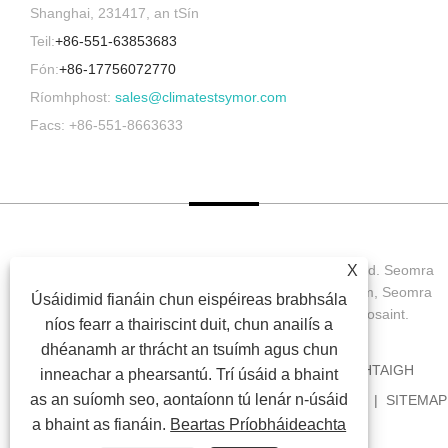
Shanghai, 231417, an tSín
Teil:
+86-551-63853683
Fón:
+86-17756072770
Ríomhphost:
sales@climatestsymor.com
Facs: +86-551-8663633
Cóipcheart © 2022 Symor Instrument Equipment Co., Ltd. Seomra
X
Tástála Comhshaoil, Comh-Aireachta Leictreonach Tirim, Seomra
Úsáidimid fianáin chun eispéireas brabhsála
Tástála Síonchaitheamh Luathaithe Gach ceart ar cosaint.
níos fearr a thairiscint duit, chun anailís a
dhéanamh ar thrácht an tsuímh agus chun
BAILE
FÚINN
TÁIRGÍ
NUACHT
ÍOSLUCHTAIGH
inneachar a phearsantú. Trí úsáid a bhaint
as an suíomh seo, aontaíonn tú lenár n-úsáid
SEOL FIOSRÚCHÁN
GLAOIGH ORAINN
NAISC
SITEMAP
a bhaint as fianáin.
Beartas Príobháideachta
RSS
XML
PRIVACY POLICY