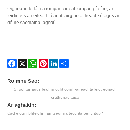
Oigheann tolláin a iompar: cineál iompair píblíne, ar
féidir leis an éifeachtúlacht táirgthe a fheabhsú agus an
déine saothair a laghdú
Facebook
X
WhatsApp
Pinterest
LinkedIn
Share
Roimhe Seo:
Struchtúr agus feidhmíocht comh-aireachta leictreonach
cruthúnas taise
Ar aghaidh:
Cad é cur i bhfeidhm an tseomra teochta benchtop?