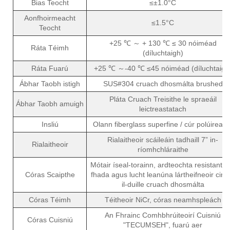
Bias Teocht
≤±1.0°C
Aonfhoirmeacht
≤1.5°C
Teocht
+25 ℃ ～ + 130 ℃ ≤ 30 nóiméad
Ráta Téimh
(díluchtaigh)
Ráta Fuarú
+25 ℃ ～-40 ℃ ≤45 nóiméad (díluchtaigh
Ábhar Taobh istigh
SUS#304 cruach dhosmálta brushed
Pláta Cruach Treisithe le spraeáil
Ábhar Taobh amuigh
leictreastatach
Insliú
Olann fiberglass superfine / cúr polúireatá
Rialaitheoir scáileáin tadhaill 7” in-
Rialaitheoir
ríomhchláraithe
Mótair íseal-torainn, ardteochta resistant, a
Córas Scaipthe
fhada agus lucht leanúna lártheifneoir cine
il-duille cruach dhosmálta
Córas Téimh
Téitheoir NiCr, córas neamhspleách
An Fhrainc Comhbhrúiteoirí Cuisniú
Córas Cuisniú
"TECUMSEH", fuarú aer