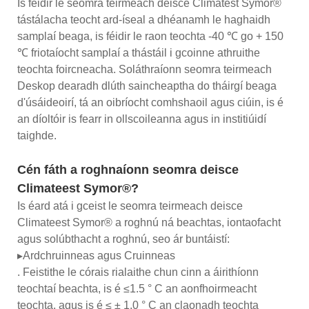
Is féidir le seomra teirmeach deisce Climatest Symor®
tástálacha teocht ard-íseal a dhéanamh le haghaidh
samplaí beaga, is féidir le raon teochta -40 ℃ go + 150
℃ friotaíocht samplaí a thástáil i gcoinne athruithe
teochta foircneacha. Soláthraíonn seomra teirmeach
Deskop dearadh dlúth saincheaptha do tháirgí beaga
d'úsáideoirí, tá an oibríocht comhshaoil ​​agus ciúin, is é
an díoltóir is fearr in ollscoileanna agus in institiúidí
taighde.
Cén fáth a roghnaíonn seomra deisce
Climateest Symor®?
Is éard atá i gceist le seomra teirmeach deisce
Climateest Symor® a roghnú ná beachtas, iontaofacht
agus solúbthacht a roghnú, seo ár buntáistí:
▸Ardchruinneas agus Cruinneas
. Feistithe le córais rialaithe chun cinn a áirithíonn
teochtaí beachta, is é ≤1.5 ° C an aonfhoirmeacht
teochta, agus is é ≤ ± 1.0 ° C an claonadh teochta