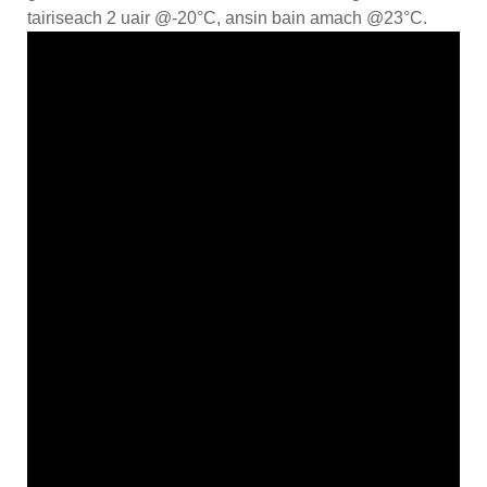
tairiseach 2 uair @-20°C, ansin bain amach @23°C.