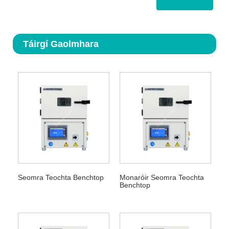
Táirgí Gaolmhara
Seomra Teochta Benchtop
Monaróir Seomra Teochta
Benchtop