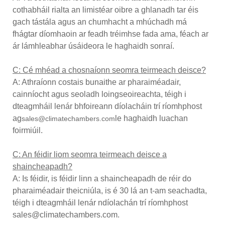
cothabháil rialta an limistéar oibre a ghlanadh tar éis
gach tástála agus an chumhacht a mhúchadh má
fhágtar díomhaoin ar feadh tréimhse fada ama, féach ar
ár lámhleabhar úsáideora le haghaidh sonraí.
C: Cé mhéad a chosnaíonn seomra teirmeach deisce?
A: Athraíonn costais bunaithe ar pharaiméadair,
cainníocht agus seoladh loingseoireachta, téigh i
dteagmháil lenár bhfoireann díolacháin trí ríomhphost
ag
le haghaidh luachan
sales@climatechambers.com
foirmiúil.
C: An féidir liom seomra teirmeach deisce a
shaincheapadh?
A: Is féidir, is féidir linn a shaincheapadh de réir do
pharaiméadair theicniúla, is é 30 lá an t-am seachadta,
téigh i dteagmháil lenár ndíolachán trí ríomhphost
sales@climatechambers.com.