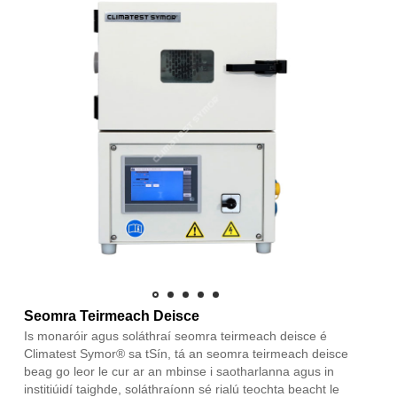
Seomra Teirmeach Deisce
Is monaróir agus soláthraí seomra teirmeach deisce é
Climatest Symor® sa tSín, tá an seomra teirmeach deisce
beag go leor le cur ar an mbinse i saotharlanna agus in
institiúidí taighde, soláthraíonn sé rialú teochta beacht le