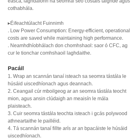
éasca, laghdaíonn na seomraí seo costais taighde agus
cothabhála.
▸Éifeachtúlacht Fuinnimh
. Low Power Consumption: Energy-efficient, operational
costs are saved while maintaining high performance.
. Neamhdhíobhálach don chomhshaol: saor ó CFC, ag
cur le tionchar comhshaoil ​​laghdaithe.
Pacáil
1. Wrap an scannán tanaí isteach sa seomra tástála le
húsáid uiscedhíonach agus deannach.
2. Ceangail cúr mboilgeog ar an seomra tástála teocht
mion, agus ansin clúdaigh an meaisín le mála
plaisteach.
3. Cuir seomra tástála teochta isteach i gcás polywood
athneartaithe le pailléid.
4. Tá scannán tanaí fillte arís ar an bpacáiste le húsáid
uiscedhíonach.