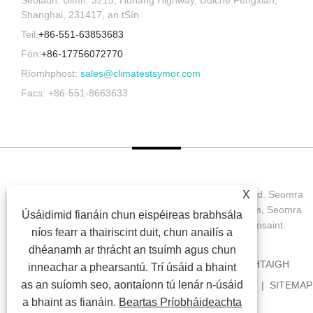
Seoladh: Uimh. 3215, Huhang Highway, Dúiche Fengxian,
Shanghai, 231417, an tSín
Teil:
+86-551-63853683
Fón:
+86-17756072770
Ríomhphost:
sales@climatestsymor.com
Facs: +86-551-8663633
X
Cóipcheart © 2022 Symor Instrument Equipment Co., Ltd. Seomra
Tástála Comhshaoil, Comh-Aireachta Leictreonach Tirim, Seomra
Úsáidimid fianáin chun eispéireas brabhsála
Tástála Síonchaitheamh Luathaithe Gach ceart ar cosaint.
níos fearr a thairiscint duit, chun anailís a
dhéanamh ar thrácht an tsuímh agus chun
BAILE
FÚINN
TÁIRGÍ
NUACHT
ÍOSLUCHTAIGH
inneachar a phearsantú. Trí úsáid a bhaint
as an suíomh seo, aontaíonn tú lenár n-úsáid
SEOL FIOSRÚCHÁN
GLAOIGH ORAINN
NAISC
SITEMAP
a bhaint as fianáin.
Beartas Príobháideachta
RSS
XML
PRIVACY POLICY