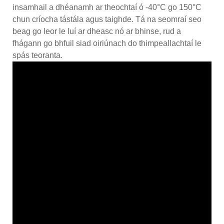
insamhail a dhéanamh ar theochtaí ó -40°C go 150°C
chun críocha tástála agus taighde. Tá na seomraí seo
beag go leor le luí ar dheasc nó ar bhinse, rud a
fhágann go bhfuil siad oiriúnach do thimpeallachtaí le
spás teoranta.