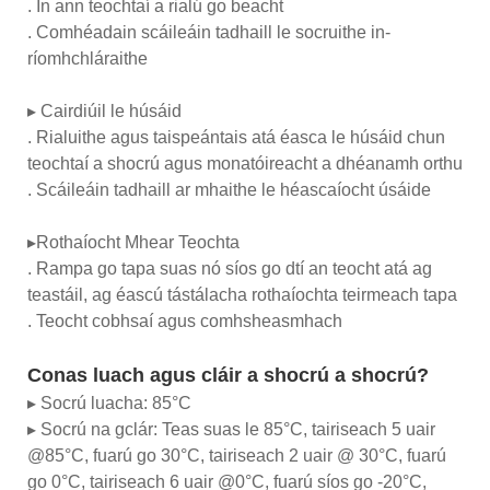
. In ann teochtaí a rialú go beacht
. Comhéadain scáileáin tadhaill le socruithe in-
ríomhchláraithe
▸ Cairdiúil le húsáid
. Rialuithe agus taispeántais atá éasca le húsáid chun
teochtaí a shocrú agus monatóireacht a dhéanamh orthu
. Scáileáin tadhaill ar mhaithe le héascaíocht úsáide
▸Rothaíocht Mhear Teochta
. Rampa go tapa suas nó síos go dtí an teocht atá ag
teastáil, ag éascú tástálacha rothaíochta teirmeach tapa
. Teocht cobhsaí agus comhsheasmhach
Conas luach agus cláir a shocrú a shocrú?
▸ Socrú luacha: 85°C
▸ Socrú na gclár: Teas suas le 85°C, tairiseach 5 uair
@85°C, fuarú go 30°C, tairiseach 2 uair @ 30°C, fuarú
go 0°C, tairiseach 6 uair @0°C, fuarú síos go -20°C,