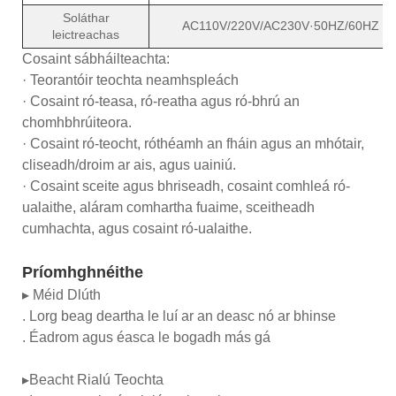
Soláthar
AC110V/220V/AC230V·50HZ/60HZ
leictreachas
Cosaint sábháilteachta:
· Teorantóir teochta neamhspleách
· Cosaint ró-teasa, ró-reatha agus ró-bhrú an
chomhbhrúiteora.
· Cosaint ró-teocht, róthéamh an fháin agus an mhótair,
cliseadh/droim ar ais, agus uainiú.
· Cosaint sceite agus bhriseadh, cosaint comhleá ró-
ualaithe, aláram comhartha fuaime, sceitheadh ​​
cumhachta, agus cosaint ró-ualaithe.
Príomhghnéithe
▸ Méid Dlúth
. Lorg beag deartha le luí ar an deasc nó ar bhinse
. Éadrom agus éasca le bogadh más gá
▸Beacht Rialú Teochta