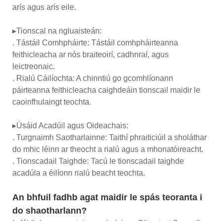
arís agus arís eile.
▸Tionscal na ngluaisteán:
. Tástáil Comhpháirte: Tástáil comhpháirteanna
feithicleacha ar nós braiteoirí, cadhnraí, agus
leictreonaic.
. Rialú Cáilíochta: A chinntiú go gcomhlíonann
páirteanna feithicleacha caighdeáin tionscail maidir le
caoinfhulaingt teochta.
▸Úsáid Acadúil agus Oideachais:
. Turgnaimh Saotharlainne: Taithí phraiticiúil a sholáthar
do mhic léinn ar theocht a rialú agus a mhonatóireacht.
. Tionscadail Taighde: Tacú le tionscadail taighde
acadúla a éilíonn rialú beacht teochta.
An bhfuil fadhb agat maidir le spás teoranta i
do shaotharlann?