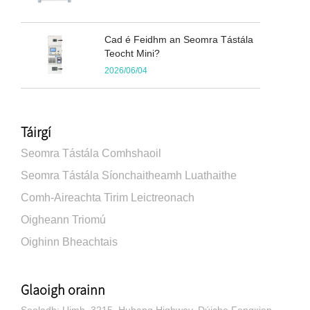
Cad é Feidhm an Seomra Tástála
Teocht Mini?
2026/06/04
Táirgí
Seomra Tástála Comhshaoil
Seomra Tástála Síonchaitheamh Luathaithe
Comh-Aireachta Tirim Leictreonach
Oigheann Triomú
Oighinn Bheachtais
Glaoigh orainn