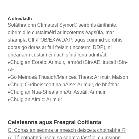
Á sheoladh
Soláthraíonn Climatest Symor® seirbhís áirithinte,
oibrímid le custaiméirí ar incoterms éagsúla, mar
shampla CIF/FOB/EXW/DAP; agus cuirimid seirbhís
doras go doras ar fáil freisin (incoterm: DDP), ní
dhéanann custaiméirí ach síniú lena admháil.
▸Chuig an Eoraip: Ar muir, iarnród tSín-AE, trucail tSín-
AE
▸Go Meiriceá Thuaidh/Meiriceá Theas: Ar muir, Matson
▸Chuig Oirdheisceart na hÁise: Ar muir, de bhóthar
▸Chuig an Nua-Shéalainn/An Astráil: Ar muir
▸Chuig an Afraic: Ar muir
Ceisteanna agus Freagraí Coitianta
C: Conas an seomra teirmeach deisce a chothabháil?
A: Tá cothabháil íseal sa seomra tástála, cuimsíonn