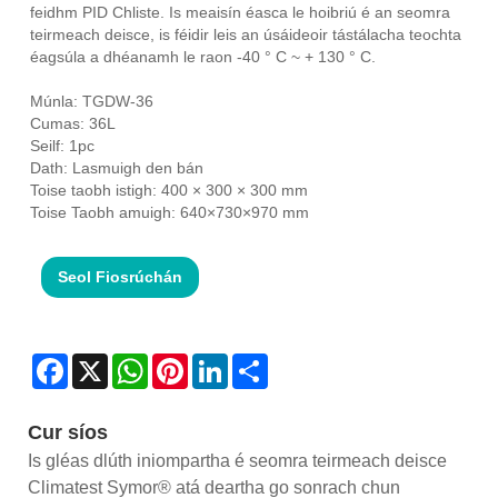
feidhm PID Chliste. Is meaisín éasca le hoibriú é an seomra
teirmeach deisce, is féidir leis an úsáideoir tástálacha teochta
éagsúla a dhéanamh le raon -40 ° C ~ + 130 ° C.
Múnla: TGDW-36
Cumas: 36L
Seilf: 1pc
Dath: Lasmuigh den bán
Toise taobh istigh: 400 × 300 × 300 mm
Toise Taobh amuigh: 640×730×970 mm
Seol Fiosrúchán
Facebook
X
WhatsApp
Pinterest
LinkedIn
Share
Cur síos
Is gléas dlúth iniompartha é seomra teirmeach deisce
Climatest Symor® atá deartha go sonrach chun