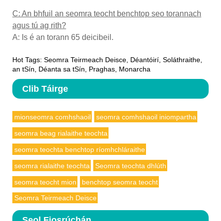
C: An bhfuil an seomra teocht benchtop seo torannach
agus tú ag rith?
A: Is é an torann 65 deicibeil.
Hot Tags: Seomra Teirmeach Deisce, Déantóirí, Soláthraithe,
an tSín, Déanta sa tSín, Praghas, Monarcha
Clib Táirge
mionseomra comhshaoil
seomra comhshaoil ​​iniompartha
seomra beag rialaithe teochta
seomra teochta benchtop ríomhchláraithe
seomra rialaithe teochta
Seomra teochta dhlúth
seomra teocht mion
benchtop seomra teocht
Seomra Teirmeach Deisce
Seol Fiosrúchán