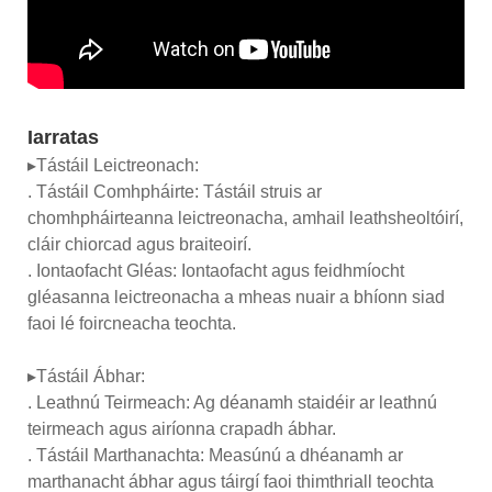
Iarratas
▸Tástáil Leictreonach:
. Tástáil Comhpháirte: Tástáil struis ar
chomhpháirteanna leictreonacha, amhail leathsheoltóirí,
cláir chiorcad agus braiteoirí.
. Iontaofacht Gléas: Iontaofacht agus feidhmíocht
gléasanna leictreonacha a mheas nuair a bhíonn siad
faoi lé foircneacha teochta.
▸Tástáil Ábhar:
. Leathnú Teirmeach: Ag déanamh staidéir ar leathnú
teirmeach agus airíonna crapadh ábhar.
. Tástáil Marthanachta: Measúnú a dhéanamh ar
marthanacht ábhar agus táirgí faoi thimthriall teochta