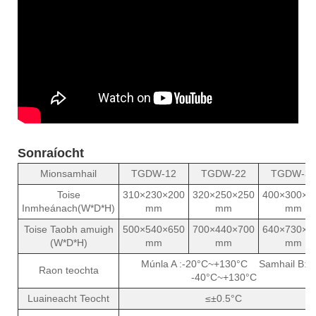
Sonraíocht
Mionsamhail
TGDW-12
TGDW-22
TGDW-36
Toise
310×230×200
320×250×250
400×300×3
Inmheánach(W*D*H)
mm
mm
mm
Toise Taobh amuigh
500×540×650
700×440×700
640×730×9
(W*D*H)
mm
mm
mm
Múnla A :-20°C~+130°C Samhail B:
Raon teochta
-40°C~+130°C
Luaineacht Teocht
≤±0.5°C