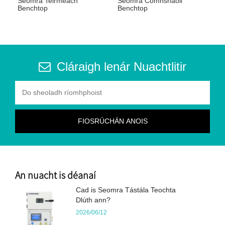
Seomra Teirmeach
Seomra Comhshaoil ​​
Benchtop
Benchtop
Cláraigh lenár Nuachtlitir
An nuacht is déanaí
Cad is Seomra Tástála Teochta
Dlúth ann?
2026/06/12