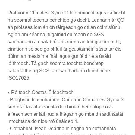
Rialaíonn Climatest Symor® feidhmíocht agus cáilíocht
na seomraí teochta benchtop go docht. Leanann ár QC
an próiseas iomlán ón táirgeadh go dtí an coimisiúnú.
Ag an am céanna, tugaimid cuireadh do SGS
saotharlann a chalabrú arís roimh an loingseoireacht,
cinntíonn sé seo go bhfuil ár gcustaiméirí sásta tar éis
dúinn an meaisín a fháil agus gur féidir é a úsáid
láithreach. Tá gach seomra teochta benchtop
calabraithe ag SGS, an tsaotharlann deimhnithe
ISO17025.
▸ Réiteach Costas-Éifeachtach
. Praghsáil Inacmhainne: Cuireann Climateest Symor®
seomraí tástála teochta de chineál benchtop cost-
éifeachtach ar fáil, rud a fhágann go mbeidh ardthástáil
inrochtana do níos mó úsáideoirí.
. Cothabháil Íseal: Deartha le haghaidh cothabhála