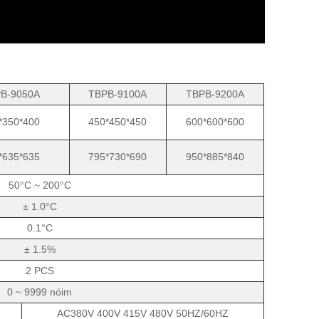
B-9050A
TBPB-9100A
TBPB-9200A
*350*400
450*450*450
600*600*600
*635*635
795*730*690
950*885*840
50°C ~ 200°C
± 1.0°C
0.1°C
± 1.5%
2 PCS
0 ~ 9999 nóim
AC380V 400V 415V 480V 50HZ/60HZ