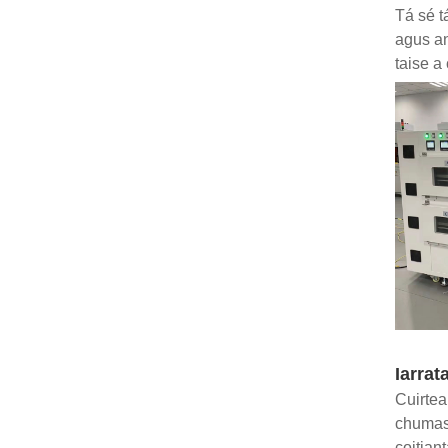
Tá sé t
agus an
taise a
Iarrat
Cuirtea
chumas 
coitian