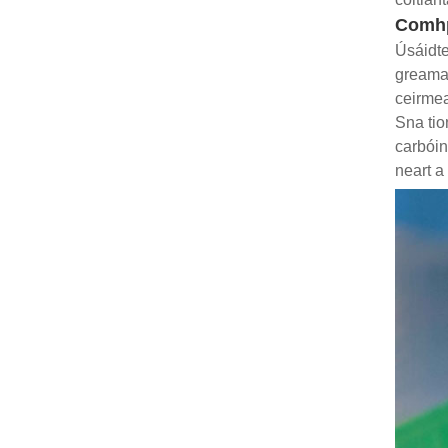
Comhp
Úsáidte
greamac
ceirmea
Sna tio
carbóin
neart a