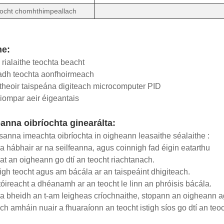
ocht chomhthimpeallach
he:
 rialaithe teochta beacht
adh teochta aonfhoirmeach
itheoir taispeána digiteach microcomputer PID
ompar aeir éigeantais
nna oibríochta ginearálta:
anna imeachta oibríochta in oigheann leasaithe séalaithe :
na hábhair ar na seilfeanna, agus coinnigh fad éigin eatarthu
at an oigheann go dtí an teocht riachtanach.
igh teocht agus am bácála ar an taispeáint dhigiteach.
óireacht a dhéanamh ar an teocht le linn an phróisis bácála.
 a bheidh an t-am leigheas críochnaithe, stopann an oigheann ag 
ch amháin nuair a fhuaraíonn an teocht istigh síos go dtí an te