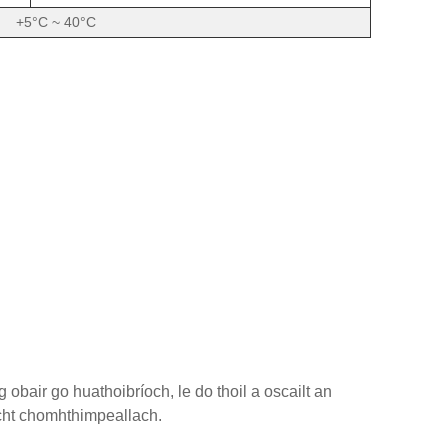
+5°C ~ 40°C
obair go huathoibríoch, le do thoil a oscailt an
ocht chomhthimpeallach.