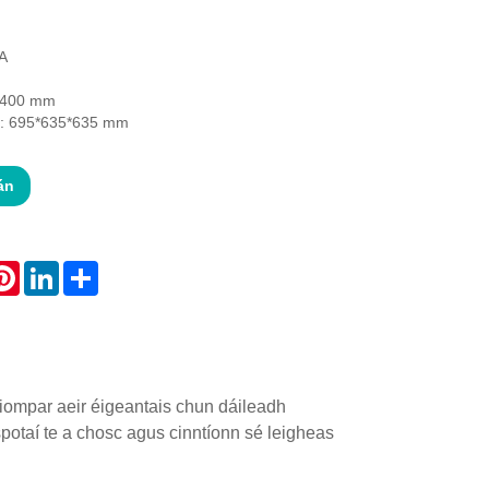
A
0*400 mm
h: 695*635*635 mm
án
atsApp
Pinterest
LinkedIn
Share
iompar aeir éigeantais chun dáileadh
potaí te a chosc agus cinntíonn sé leigheas