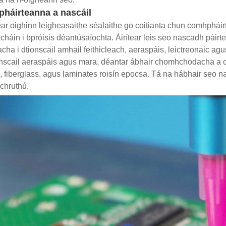
háirteanna a nascáil
ar oighinn leigheasaithe séalaithe go coitianta chun comhpháir
háin i bpróisis déantúsaíochta. Áirítear leis seo nascadh páirt
cha i dtionscail amhail feithicleach, aeraspáis, leictreonaic agus
nscail aeraspáis agus mara, déantar ábhair chomhchodacha a oi
, fiberglass, agus laminates roisín epocsa. Tá na hábhair seo n
 chruthú.