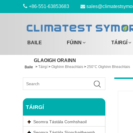
+86-551-63853683
sales@climatestsymo
BAILE
FÚINN
TÁIRGÍ
GLAOIGH ORAINN
>
Táirgí
>
Oighinn Bheachtais
>
250°C Oighinn Bheachtais
Baile
TÁIRGÍ
Seomra Tástála Comhshaoil
Seomra Tástála Síonchaitheamh