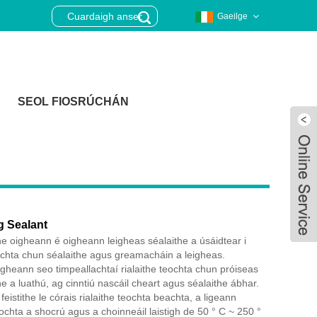
Gaeilge
SEOL FIOSRÚCHÁN
g Sealant
the oigheann é oigheann leigheas séalaithe a úsáidtear i
ochta chun séalaithe agus greamacháin a leigheas.
gheann seo timpeallachtaí rialaithe teochta chun próiseas
e a luathú, ag cinntiú nascáil cheart agus séalaithe ábhar.
Live
eistithe le córais rialaithe teochta beachta, a ligeann
eochta a shocrú agus a choinneáil laistigh de 50 ° C ~ 250 °