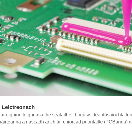
l Leictreonach
ar oighinn leigheasaithe séalaithe i bpróisis déantúsaíochta l
irteanna a nascadh ar chláir chiorcad priontáilte (PCBanna) nó i