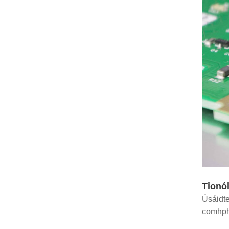
Tionó
Úsáidte
comhphá