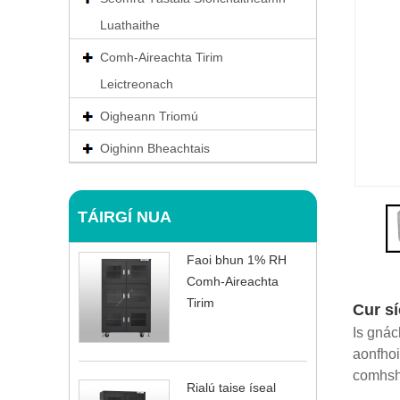
Luathaithe
Comh-Aireachta Tirim
Leictreonach
Oigheann Triomú
Oighinn Bheachtais
TÁIRGÍ NUA
Faoi bhun 1% RH
Comh-Aireachta
Tirim
Cur s
Is gnác
aonfhoi
comhshe
Rialú taise íseal