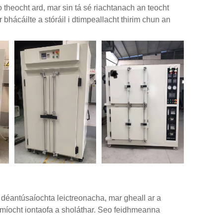
o theocht ard, mar sin tá sé riachtanach an teocht
 bhácáilte a stóráil i dtimpeallacht thirim chun an
l déantúsaíochta leictreonacha, mar gheall ar a
hmíocht iontaofa a sholáthar. Seo feidhmeanna