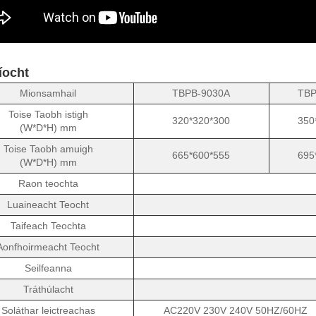
íocht
Mionsamhail
TBPB-9030A
TBP
Toise Taobh istigh
320*320*300
350
(W*D*H) mm
Toise Taobh amuigh
665*600*555
695
(W*D*H) mm
Raon teochta
Luaineacht Teocht
Taifeach Teochta
Aonfhoirmeacht Teocht
Seilfeanna
Tráthúlacht
Soláthar leictreachas
AC220V 230V 240V 50HZ/60HZ