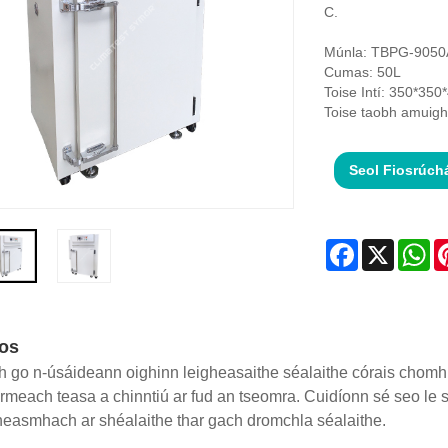
C.
Múnla: TBPG-9050
Cumas: 50L
Toise Intí: 350*35
Toise taobh amuig
Seol Fiosrúch
Facebook
X
Wh
íos
h go n-úsáideann oighinn leigheasaithe séalaithe córais chomh
rmeach teasa a chinntiú ar fud an tseomra. Cuidíonn sé seo le s
asmhach ar shéalaithe thar gach dromchla séalaithe.