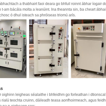
ábhachtach a thabhairt faoi deara go bhfuil roinnt ábhar íogair d
 t-am bácála molta a leanúint. Ina theannta sin, ba cheart ábhair
 chosc ó dhul isteach sa phróiseas triomú arís.
as
r oighinn leigheas séalaithe i bhfeidhm go forleathan i dtionsca
rialú teochta cruinn, dáileadh teasa aonfhoirmeach, agus feid
ta na n-oigheann seo: