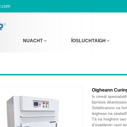
r.com
NUACHT
ÍOSLUCHTAIGH
Oigheann Curin
Is cineál speisialai
bpróisis déantúsaí
Soláthraíonn na hoi
leigheas na séalaith
Tá na hoighinn seo f
d'úsáideoirí raon t