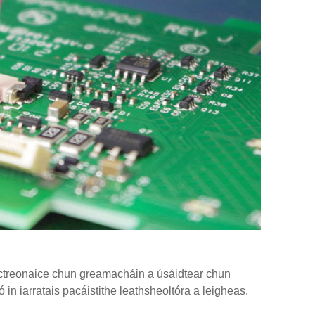
eictreonaice chun greamacháin a úsáidtear chun
n iarratais pacáistithe leathsheoltóra a leigheas.