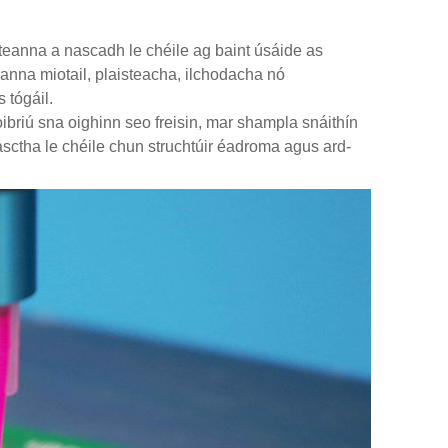
teanna a nascadh le chéile ag baint úsáide as
eanna miotail, plaisteacha, ilchodacha nó
 tógáil.
briú sna oighinn seo freisin, mar shampla snáithín
asctha le chéile chun struchtúir éadroma agus ard-