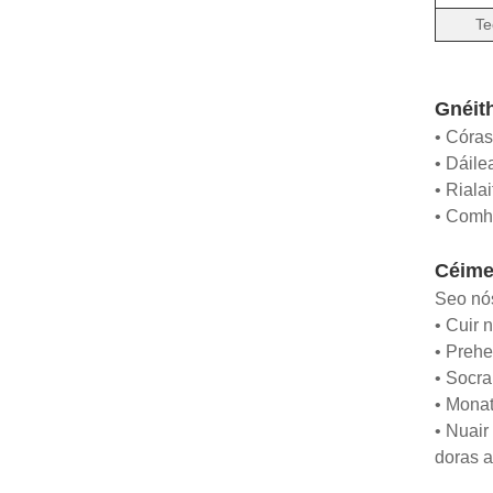
Te
Gnéit
• Córas
• Dáile
• Riala
• Comhi
Céimea
Seo nós
• Cuir 
• Prehe
• Socra
• Monat
• Nuair
doras a