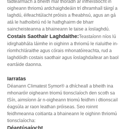
fadtéarmach a bheith mar thoradh ar infheistíocht in
oigheann thriomú ardchaighdeáin trí dhramhaíl táirgí a
laghdú, éifeachtúlacht próisis a fheabhsú, agus an gá
atá le hathoibriú nó le hathghairm de bharr
saincheisteanna a bhaineann le taise a íoslaghdú.
Costais Saothair Laghdaithe:
Teastaíonn níos lú
idirghabhála láimhe in oighinn a thriomú le rialuithe in-
ríomhchláraithe agus córais mhonatóireachta, rud a
laghdóidh costais saothair agus íoslaghdaítear an baol
earráide daonna.
Iarratas
Déanann Climatest Symor® a dhícheall a bheith ina
mhonaróir oigheann triomú tionsclaíoch den scoth sa
tSín, aimsíonn ár n-oigheann triomú feidhm i dtionscail
éagsúla ar raon leathan próiseas. Seo roinnt
feidhmeanna coitianta a bhaineann le oighinn thriomú
tionsclaíocha:
Déantúsaíocht