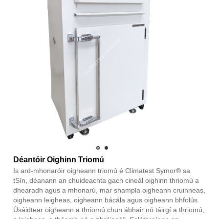
Déantóir Oighinn Triomú
Is ard-mhonaróir oigheann triomú é Climatest Symor® sa
tSín, déanann an chuideachta gach cineál oighinn thriomú a
dhearadh agus a mhonarú, mar shampla oigheann cruinneas,
oigheann leigheas, oigheann bácála agus oigheann bhfolús.
Úsáidtear oigheann a thriomú chun ábhair nó táirgí a thriomú,