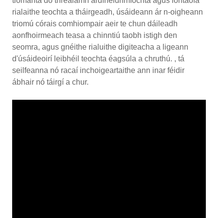
tiomanta do threalamh ardfheidhmíochta agus iontaofa
rialaithe teochta a tháirgeadh, úsáideann ár n-oigheann
triomú córais comhiompair aeir te chun dáileadh
aonfhoirmeach teasa a chinntiú taobh istigh den
seomra, agus gnéithe rialuithe digiteacha a ligeann
d'úsáideoirí leibhéil teochta éagsúla a chruthú. , tá
seilfeanna nó racaí inchoigeartaithe ann inar féidir
ábhair nó táirgí a chur.