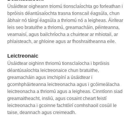
Úsáidtear oigheann triomú tionsclaíochta go forleathan i
bpróisis déantúsaíochta trasna tionscail éagsúla, chun
ábhair nó táirgí éagsúla a thriomú nó a leigheas. Áirítear
leis seo bratuithe a thriomú, greamacháin, péinteanna,
vearnaisí, agus bailchríocha a chuirtear ar mhiotail, ar
phlaisteach, ar ghloine agus ar fhoshraitheanna eile.
Leictreonaic
Úsáidtear oighinn thriomú tionsclaíocha i bpróisis
déantúsaíochta leictreonaice chun bratuithe,
greamacháin agus imchipíní a úsáidtear i
gcomhpháirteanna leictreonacha agus i gcóimeálacha
leictreonacha a thriomú agus a leigheas. Cinntíonn siad
greamaitheacht, insliú, agus cosaint cheart feistí
leictreonacha i gcoinne fachtóirí comhshaoil ​​​​cosúil le
taise, deannach agus creimeadh.