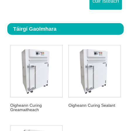
cuir isteach
Táirgí Gaolmhara
Oigheann Curing
Oigheann Curing Sealant
Greamaitheach