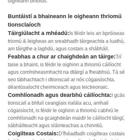
oigheann bhfolús.
Buntáistí a bhaineann le oigheann thriomú
tionsclaíoch
Táirgiúlacht a mhéadú:
Is féidir leis an bpróiseas
triomú & leigheas an sreabhadh táirgeachta a luathú,
am táirgthe a laghdú, agus costais a shábháil.
Feabhas a chur ar chaighdeán an táirge:
Trí
taise a bhaint, is féidir le oighinn a thriomú cáilíocht
agus comhsheasmhacht na dtáirgí a fheabhsú. Tá sé
seo tábhachtach i dtionscail ar nós cógaisíochta,
déantúsaíocht cheimiceach agus leictreonaic.
Comhlíonadh agus dearbhú cáilíochta:
I gcás
tionscail a bhfuil ceanglais rialála acu, amhail
cógaisíocht, is féidir le oighinn a thriomú cabhrú le
comhlíonadh na gcaighdeán maidir le cáilíocht táirgí,
sábháilteacht agus sláinteachas a chinntiú.
Coigilteas Costais:
D'fhéadfadh coigilteas costais