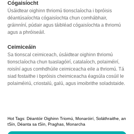
Cógaisíocht
Úsáidtear oighinn thriomú tionsclaíocha i bpróisis
déantúsaíochta cógaisíochta chun comhábhair,
gráinníní, púdair agus táibléad cógaisíochta a thriomú
agus a phróiseáil.
Ceimiceáin
Sa tionscal ceimiceach, úsáidtear oighinn thriomú
tionsclaíocha chun tuaslagóirí, catalaíoch, polaiméirí,
roisíní agus comhdhúile ceimiceacha eile a thriomú. Tá
siad fostaithe i bpróisis cheimiceacha éagsúla cosúil le
polaiméiriú, criostalú, galú, agus imoibrithe soladstaide.
Hot Tags: Déantóir Oighinn Triomú, Monaróirí, Soláthraithe, an
tSín, Déanta sa tSín, Praghas, Monarcha