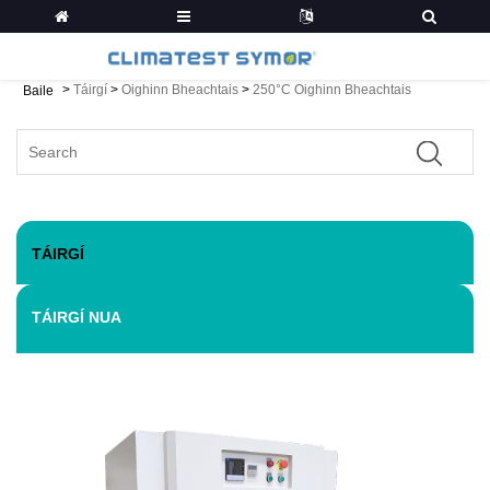
>
Táirgí
>
Oighinn Bheachtais
>
250°C Oighinn Bheachtais
Baile
TÁIRGÍ
TÁIRGÍ NUA