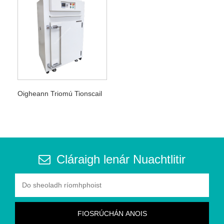
Oigheann Triomú Tionscail
Cláraigh lenár Nuachtlitir