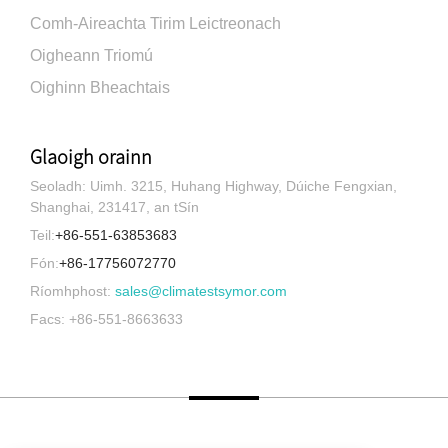
Comh-Aireachta Tirim Leictreonach
Oigheann Triomú
Oighinn Bheachtais
Glaoigh orainn
Seoladh: Uimh. 3215, Huhang Highway, Dúiche Fengxian,
Shanghai, 231417, an tSín
Teil:
+86-551-63853683
Fón:
+86-17756072770
Ríomhphost:
sales@climatestsymor.com
Facs: +86-551-8663633