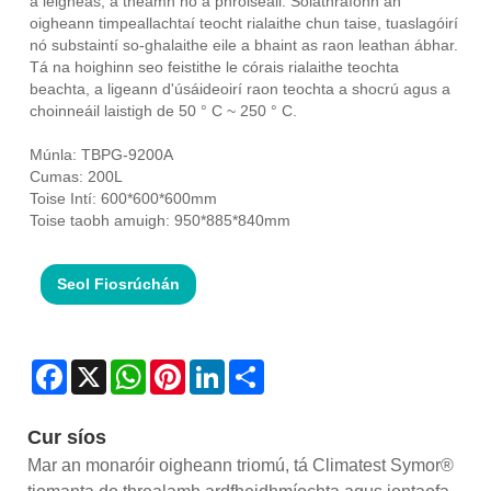
a leigheas, a théamh nó a phróiseáil. Soláthraíonn an
oigheann timpeallachtaí teocht rialaithe chun taise, tuaslagóirí
nó substaintí so-ghalaithe eile a bhaint as raon leathan ábhar.
Tá na hoighinn seo feistithe le córais rialaithe teochta
beachta, a ligeann d'úsáideoirí raon teochta a shocrú agus a
choinneáil laistigh de 50 ° C ~ 250 ° C.
Múnla: TBPG-9200A
Cumas: 200L
Toise Intí: 600*600*600mm
Toise taobh amuigh: 950*885*840mm
Seol Fiosrúchán
Facebook
X
WhatsApp
Pinterest
LinkedIn
Share
Cur síos
Mar an monaróir oigheann triomú, tá Climatest Symor®