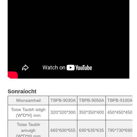
Sonraíocht
Mionsamhail
TBPB-9030A
TBPB-9050A
TBPB-9100A
Toise Taobh istigh
320*320*300
350*350*400
450*450*450
(W*D*H) mm
Toise Taobh
amuigh
665*600*555
695*635*635
795*730*690
(W*D*H) mm