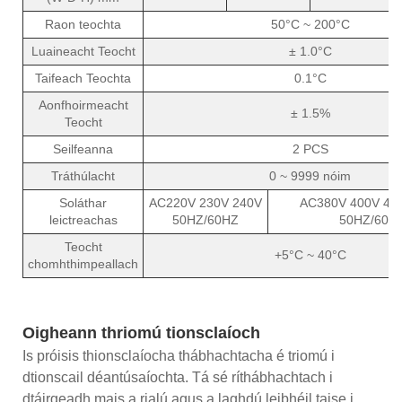
Raon teochta
50°C ~ 200°C
Luaineacht Teocht
± 1.0°C
Taifeach Teochta
0.1°C
Aonfhoirmeacht
± 1.5%
Teocht
Seilfeanna
2 PCS
Tráthúlacht
0 ~ 9999 nóim
Soláthar
AC220V 230V 240V
AC380V 400V 41
leictreachas
50HZ/60HZ
50HZ/60H
Teocht
+5°C ~ 40°C
chomhthimpeallach
Oigheann thriomú tionsclaíoch
Is próisis thionsclaíocha thábhachtacha é triomú i
dtionscail déantúsaíochta. Tá sé ríthábhachtach i
dtáirgeadh mais a rialú agus a laghdú leibhéil taise i