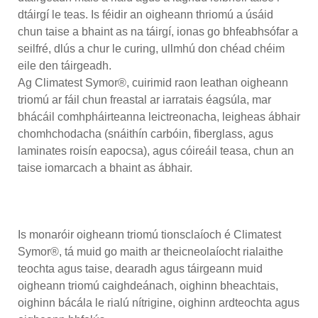
dtáirgí le teas. Is féidir an oigheann thriomú a úsáid
chun taise a bhaint as na táirgí, ionas go bhfeabhsófar a
seilfré, dlús a chur le curing, ullmhú don chéad chéim
eile den táirgeadh.
Ag Climatest Symor®, cuirimid raon leathan oigheann
triomú ar fáil chun freastal ar iarratais éagsúla, mar
bhácáil comhpháirteanna leictreonacha, leigheas ábhair
chomhchodacha (snáithín carbóin, fiberglass, agus
laminates roisín eapocsa), agus cóireáil teasa, chun an
taise iomarcach a bhaint as ábhair.
Is monaróir oigheann triomú tionsclaíoch é Climatest
Symor®, tá muid go maith ar theicneolaíocht rialaithe
teochta agus taise, dearadh agus táirgeann muid
oigheann triomú caighdeánach, oighinn bheachtais,
oighinn bácála le rialú nítrigine, oighinn ardteochta agus