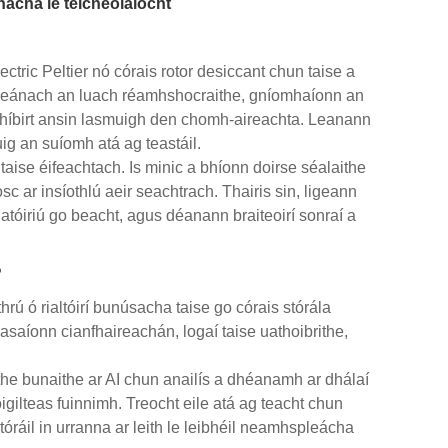
onacha le teicneolaíocht
tric Peltier nó córais rotor desiccant chun taise a
mheánach an luach réamhshocraithe, gníomhaíonn an
dhíbirt ansin lasmuigh den chomh-aireachta. Leanann
g an suíomh atá ag teastáil.
ise éifeachtach. Is minic a bhíonn doirse séalaithe
​ar insíothlú aeir seachtrach. Thairis sin, ligeann
natóiriú go beacht, agus déanann braiteoirí sonraí a
?
ú ó rialtóirí bunúsacha taise go córais stórála
saíonn cianfhaireachán, logaí taise uathoibrithe,
ithe bunaithe ar AI chun anailís a dhéanamh ar dhálaí
ilteas fuinnimh. Treocht eile atá ag teacht chun
stóráil in urranna ar leith le leibhéil neamhspleácha