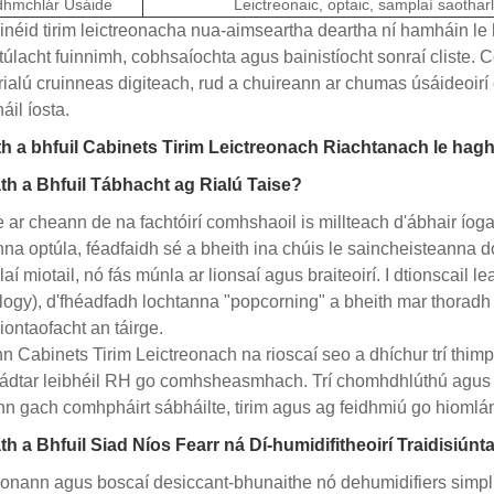
dhmchlár Úsáide
Leictreonaic, optaic, samplaí saothar
inéid tirim leictreonacha nua-aimseartha deartha ní hamháin le h
túlacht fuinnimh, cobhsaíochta agus bainistíocht sonraí cliste.
 rialú cruinneas digiteach, rud a chuireann ar chumas úsáideoirí 
áil íosta.
th a bhfuil Cabinets Tirim Leictreonach Riachtanach le hagh
th a Bhfuil Tábhacht ag Rialú Taise?
e ar cheann de na fachtóirí comhshaoil ​​is millteach d'ábhair íoga
na optúla, féadfaidh sé a bheith ina chúis le saincheisteanna d
aí miotail, nó fás múnla ar lionsaí agus braiteoirí. I dtionscai
ogy), d'fhéadfadh lochtanna "popcorning" a bheith mar thoradh a
iontaofacht an táirge.
n Cabinets Tirim Leictreonach na rioscaí seo a dhíchur trí thimpea
dtar leibhéil RH go comhsheasmhach. Trí chomhdhlúthú agus tóg
n gach comhpháirt sábháilte, tirim agus ag feidhmiú go hiomlá
h a Bhfuil Siad Níos Fearr ná Dí-humidifitheoirí Traidisiú
onann agus boscaí desiccant-bhunaithe nó dehumidifiers simplí,