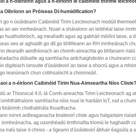
i a n-oibríonn agus a n-éiríonn le caibinéid thirime leictre
a Oibríonn an Próiseas Dí-humidification?
h go n-úsáideann Caibinéid Tirim Leictreonach modúil thermoelec
as an aer inmheánach. Nuair a sháraíonn an leibhéal taise in
o huathoibríoch, ag mealladh agus ag gabháil móilíní taise, a 
seas seo ar aghaidh go dtí go bhfilleann an RH inmheánach chui
nn dearadh aerdhíonach an chomh-aireachta go bhfanann rialú ta
adacha dúbailte ag samhlacha ardchaighdeáin a chuireann cosc ​​​
tóir digiteach ionsuite d'úsáideoirí an taise a shocrú agus a mho
go leanúnach chun cobhsaíocht a choinneáil.
aoi a n-éiríonn Caibinéid Tirim Nua-Aimseartha Níos Cliste
ú ar Thionscal 4.0, tá Comh-aireachta Tirim Leictreonach ag athr
 Comhtháthaíonn samhlacha níos nuaí le hardáin IoT, rud a chuma
ú foláirimh chothabhála thuarthacha.
nn roinnt ardleaganacha braiteoirí cliste agus halgartaim riala
 inmheánacha, ag uasmhéadú timthriallta triomú le haghaidh coig
ea rialú taise il-chrios - a ligeann d'úsáideoirí ábhair éagsúla a 