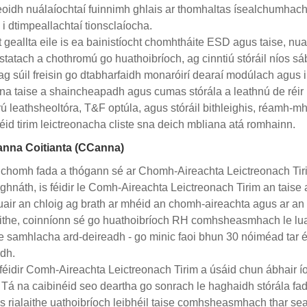
reoidh nuálaíochtaí fuinnimh ghlais ar thomhaltas ísealchumhacht
 i dtimpeallachtaí tionsclaíocha.
t geallta eile is ea bainistíocht chomhtháite ESD agus taise, nuai
astatach a chothromú go huathoibríoch, ag cinntiú stóráil níos s
ag súil freisin go dtabharfaidh monaróirí dearaí modúlach agus i
na taise a shaincheapadh agus cumas stórála a leathnú de réir 
 leathsheoltóra, T&F optúla, agus stóráil bithleighis, réamh-mh
éid tirim leictreonacha cliste sna deich mbliana atá romhainn.
anna Coitianta (CCanna)
chomh fada a thógann sé ar Chomh-Aireachta Leictreonach Tirim
ghnáth, is féidir le Comh-Aireachta Leictreonach Tirim an taise 
uair an chloig ag brath ar mhéid an chomh-aireachta agus ar an
the, coinníonn sé go huathoibríoch RH comhsheasmhach le luai
le samhlacha ard-deireadh - go minic faoi bhun 30 nóiméad tar éis 
dh.
féidir Comh-Aireachta Leictreonach Tirim a úsáid chun ábhair ío
 Tá na caibinéid seo deartha go sonrach le haghaidh stórála fad
s rialaithe uathoibríoch leibhéil taise comhsheasmhach thar sea