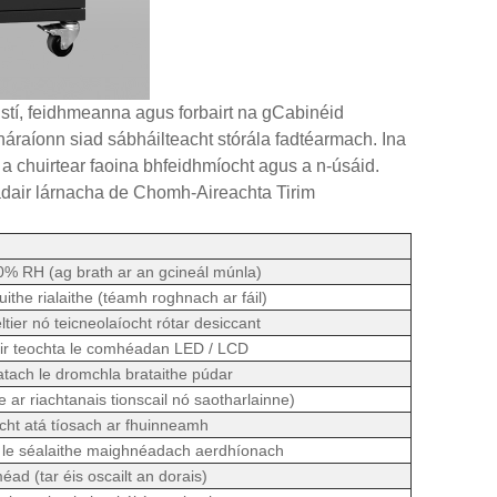
istí, feidhmeanna agus forbairt na gCabinéid
háraíonn siad sábháilteacht stórála fadtéarmach. Ina
 a chuirtear faoina bhfeidhmíocht agus a n-úsáid.
adair lárnacha de Chomh-Aireachta Tirim
60% RH (ag brath ar an gcineál múnla)
ithe rialaithe (téamh roghnach ar fáil)
tier nó teicneolaíocht rótar desiccant
tóir teochta le comhéadan LED / LCD
atach le dromchla brataithe púdar
e ar riachtanais tionscail nó saotharlainne)
cht atá tíosach ar fhuinneamh
 le séalaithe maighnéadach aerdhíonach
éad (tar éis oscailt an dorais)