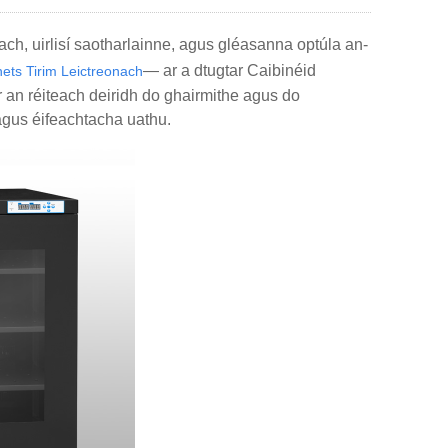
ch, uirlisí saotharlainne, agus gléasanna optúla an-
— ar a dtugtar Caibinéid
ets Tirim Leictreonach
r an réiteach deiridh do ghairmithe agus do
 agus éifeachtacha uathu.