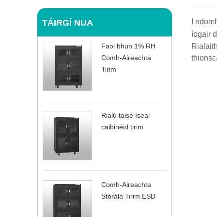
I ndomh
TÁIRGÍ NUA
íogair d
Faoi bhun 1% RH
Rialait
Comh-Aireachta
thionsc
Tirim
Rialú taise íseal
caibinéid tirim
Comh-Aireachta
Stórála Tirim ESD