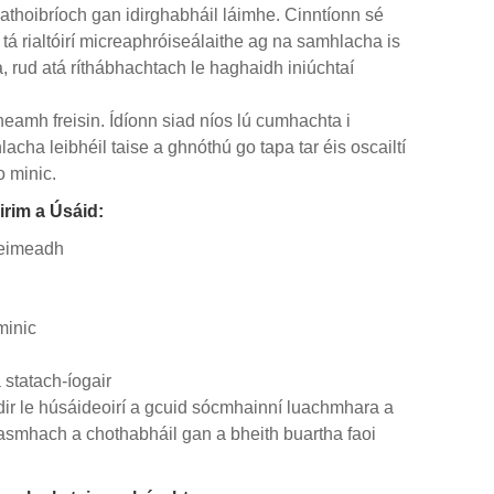
uathoibríoch gan idirghabháil láimhe. Cinntíonn sé
tá rialtóirí micreaphróiseálaithe ag na samhlacha is
, rud atá ríthábhachtach le haghaidh iniúchtaí
nneamh freisin. Ídíonn siad níos lú cumhachta i
lacha leibhéil taise a ghnóthú go tapa tar éis oscailtí
o minic.
irim a Úsáid:
creimeadh
minic
statach-íogair
éidir le húsáideoirí a gcuid sócmhainní luachmhara a
asmhach a chothabháil gan a bheith buartha faoi