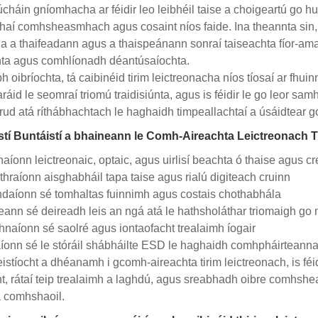
cháin gníomhacha ar féidir leo leibhéil taise a choigeartú go h
thaí comhsheasmhach agus cosaint níos faide. Ina theannta sin, 
ha a thaifeadann agus a thaispeánann sonraí taiseachta fíor-ama
hta agus comhlíonadh déantúsaíochta.
h oibríochta, tá caibinéid tirim leictreonacha níos tíosaí ar fhui
áid le seomraí triomú traidisiúnta, agus is féidir le go leor samh
 rud atá ríthábhachtach le haghaidh timpeallachtaí a úsáidtear g
stí Buntáistí a bhaineann le Comh-Aireachta Leictreonach T
aíonn leictreonaic, optaic, agus uirlisí beachta ó thaise agus 
thraíonn aisghabháil tapa taise agus rialú digiteach cruinn
daíonn sé tomhaltas fuinnimh agus costais chothabhála
eann sé deireadh leis an ngá atá le hathsholáthar triomaigh go 
hnaíonn sé saolré agus iontaofacht trealaimh íogair
íonn sé le stóráil shábháilte ESD le haghaidh comhpháirteanna 
heistíocht a dhéanamh i gcomh-aireachta tirim leictreonach, is f
t, rátaí teip trealaimh a laghdú, agus sreabhadh oibre comhshe
 comhshaoil.