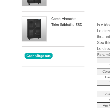
Comh-Aireachta
Tirim Sábháilte ESD
Is é fó
Leictre
theannt
Seo thí
Leictre
Paraim
Gach táirge nua
Córa
Pa
Sol
Am A