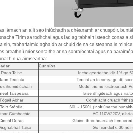
cas lárnach an ailt seo iniúchadh a dhéanamh ar chuspóir, buntá
onacha Tirim sa todhchaí agus iad ag tabhairt isteach conas a s
a sin, tabharfaimid aghaidh ar chuid de na ceisteanna is minice
os breathnú mionsonraithe ar na sonraíochtaí agus na paraimé
onach nua-aimseartha:
éadar
Cur síos
Raon Taise
Inchoigeartaithe idir 1% go 
Raon Teochta
Teocht an tseomra go dtí socru
s díhumidiúcháin
Modúl triomú leictreonach Pel
inéal Taispeána
Taise dhigiteach agus rial
Tógáil Ábhar
Comhlacht cruach frithst
Toirt Stórála
60L - 1500L (inoiriúnaithe bunaith
áthar Cumhachta
AC 110V/220V, oibrío
Cineál Doras
Gloine thrédhearcach tempered
isghabháil Taise
Go hiondúil ≤ 30 nóim