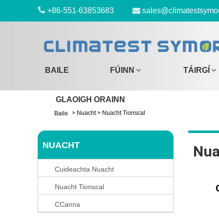
+86-551-63853683
sales@climatestsymo
BAILE
FÚINN
TÁIRGÍ
GLAOIGH ORAINN
>
Nuacht
>
Nuacht Tionscal
Baile
NUACHT
Nua
Cuideachta Nuacht
Nuacht Tionscal
CCanna