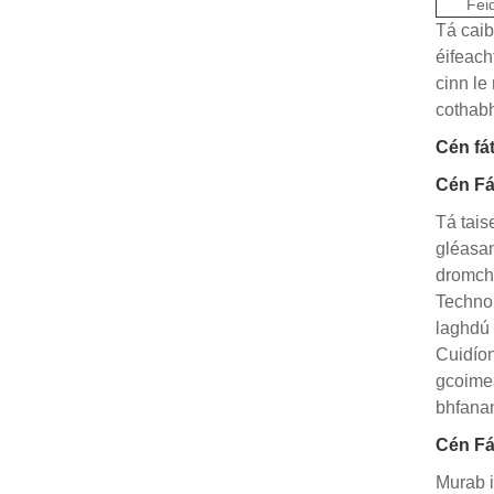
Fei
Tá caib
éifeach
cinn le
cothabh
Cén fá
Cén Fá
Tá tais
gléasan
dromchl
Technol
laghdú 
Cuidíon
gcoimeá
bhfanan
Cén Fát
Murab i