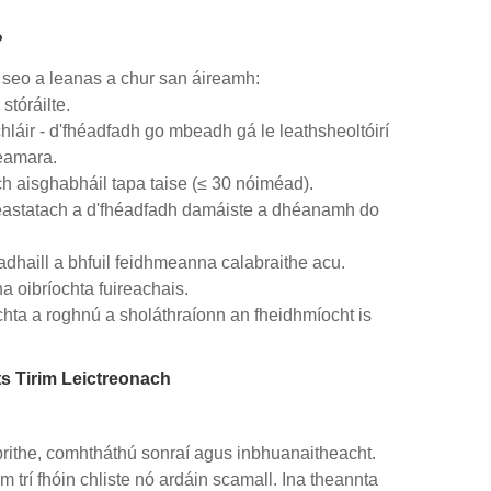
?
í seo a leanas a chur san áireamh:
tóráilte.
láir - d'fhéadfadh go mbeadh gá le leathsheoltóirí
ceamara.
ch aisghabháil tapa taise (≤ 30 nóiméad).
reastatach a d'fhéadfadh damáiste a dhéanamh do
adhaill a bhfuil feidhmeanna calabraithe acu.
 oibríochta fuireachais.
achta a roghnú a sholáthraíonn an fheidhmíocht is
ts Tirim Leictreonach
brithe, comhtháthú sonraí agus inbhuanaitheacht.
 trí fhóin chliste nó ardáin scamall. Ina theannta