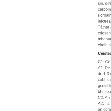
sin, dí
carbóin
Forbair
leictre
Táthar 
criosan
mhonarú
chaibin
Ceiste
C1: Cé 
A1: De 
de 1-3 
cobhsai
gceist 
bhrisea
C2: An 
A2: Tá.
an córa