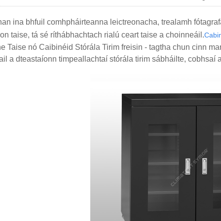
an ina bhfuil comhpháirteanna leictreonacha, trealamh fótagrafa
on taise, tá sé ríthábhachtach rialú ceart taise a choinneáil.
Cabin
he Taise nó Caibinéid Stórála Tirim freisin - tagtha chun cinn ma
ail a dteastaíonn timpeallachtaí stórála tirim sábháilte, cobhsaí