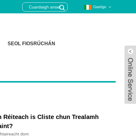
Gaeilge
SEOL FIOSRÚCHÁN
 Réiteach is Cliste chun Trealamh
aint?
Live
htaireacht dom