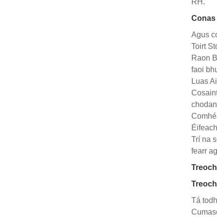
RH.
Conas 
Agus co
Toirt S
Raon Bo
faoi bh
Luas Ai
Cosaint
chodann
Comhéad
Éifeach
Trí na 
fearr a
Treoch
Treocht
Tá todh
Cumasói