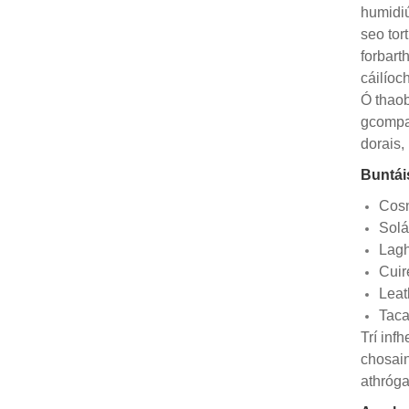
humidiú
seo tor
forbart
cáilíoc
Ó thaob
gcompar
dorais,
Buntái
Cosn
Solá
Lagh
Cuir
Leat
Taca
Trí inf
chosain
athróga