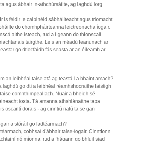
a agus ábhair in-athchúrsáilte, ag laghdú lorg
r is féidir le caibinéid sábháilteacht agus triomacht
ábháilte do chomhpháirteanna leictreonacha íogair.
nscálaithe isteach, rud a ligeann do thionscail
riachtanais táirgthe. Leis an méadú leanúnach ar
eastar go dtiocfaidh fás seasta ar an éileamh ar
 an leibhéal taise atá ag teastáil a bhaint amach?
a laghdú go dtí a leibhéal réamhshocraithe laistigh
 taise comhthimpeallach. Nuair a bheidh sé
neacht íosta. Tá amanna athshlánaithe tapa i
oscailtí dorais - ag cinntiú rialú taise gan
gair a stóráil go fadtéarmach?
téarmach, cobhsaí d'ábhair taise-íogair. Cinntíonn
chtainí nó míonna, rud a fhágann go bhfuil siad