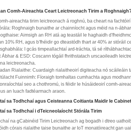
an Comh-Aireachta Ceart Leictreonach Tirim a Roghnaigh
mh-aireachta tirim leictreonach á roghnú, ba cheart na fachtóir
tórála: Roghnaigh bunaithe ar chainníocht agus méid na n-ábhar s
gthaise: Aimsigh an RH atá ag teastáil le haghaidh d'fheidhmch
un 10% RH, agus b'fhéidir go dteastódh thart ar 40% ar stóráil 
sghabhála: I gcás timpeallachtaí ard-tráchta, tá sé ríthábhachta
 Ábhar & ESD: Coscann tógáil fhrithstatach urscaoileadh leict
a leictreonacha.
an Rialaithe: Cuardaigh rialaitheoirí digiteacha nó scáileáin t
túlacht Fuinnimh: Fíoraigh tomhaltas cumhachta agus modhanna
sonraíochtaí seo a chothromú, is féidir le húsáideoirí comh-aire
gus an luach fadtéarmach araon.
taí sa Todhchaí agus Ceisteanna Coitianta Maidir le Cabine
aí sa Todhchaí i dTeicneolaíocht Stórála Tirim
chaí na gCabinéid Tirim Leictreonach ag bogadh i dtreo uathoi
dh córais rialaithe taise bunaithe ar IoT monatóireacht gan uaim