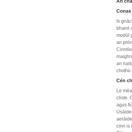
An chao
Conas 
Is gnác
bhaint 
modúl g
an prói
Cinntío
maighné
an rial
chothú 
Cén ch
Le méad
cliste.
agus fi
Úsáidea
aeráide
cinn is 