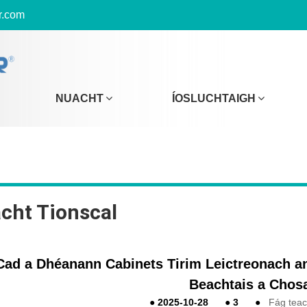
r.com
NUACHT
ÍOSLUCHTAIGH
cht Tionscal
Cad a Dhéanann Cabinets Tirim Leictreonach an
Beachtais a Chos
●
2025-10-28
●
3
●
Fág teac