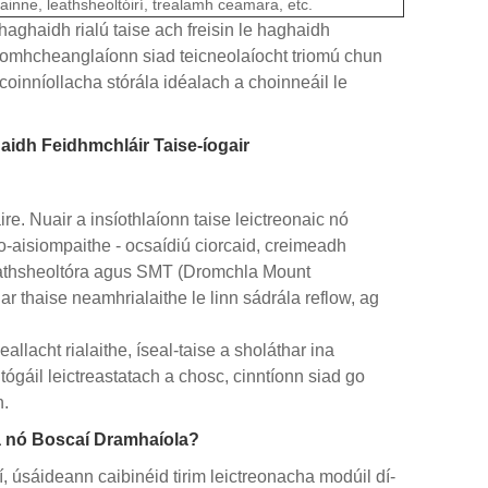
lainne, leathsheoltóirí, trealamh ceamara, etc.
aghaidh rialú taise ach freisin le haghaidh
 Comhcheanglaíonn siad teicneolaíocht triomú chun
coinníollacha stórála idéalach a choinneáil le
aidh Feidhmchláir Taise-íogair
ire. Nuair a insíothlaíonn taise leictreonaic nó
o-aisiompaithe - ocsaídiú ciorcaid, creimeadh
l leathsheoltóra agus SMT (Dromchla Mount
r thaise neamhrialaithe le linn sádrála reflow, ag
llacht rialaithe, íseal-taise a sholáthar ina
áil leictreastatach a chosc, cinntíonn siad go
n.
nta nó Boscaí Dramhaíola?
 úsáideann caibinéid tirim leictreonacha modúil dí-