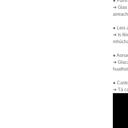
● Fuinn
➔ Glas 
aireach
● Leis 
➔ Is fé
mhúchad
● Aonad
➔ Glaca
huathoi
● Casto
➔ Tá ca