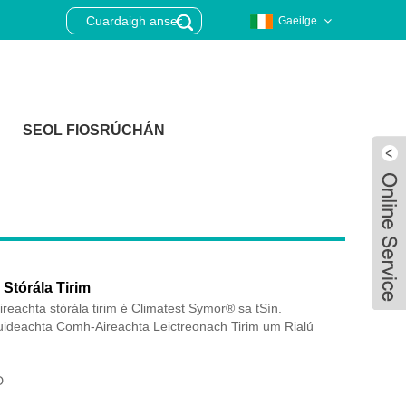
Gaeilge
SEOL FIOSRÚCHÁN
Stórála Tirim
reachta stórála tirim é Climatest Symor® sa tSín.
uideachta Comh-Aireachta Leictreonach Tirim um Rialú
Live
D