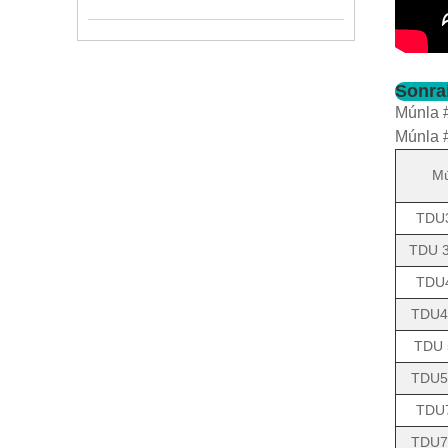
Sonra
Múnla #
Múnla #
Mú
TDU
TDU 
TDU
TDU4
TDU 
TDU5
TDU
TDU7