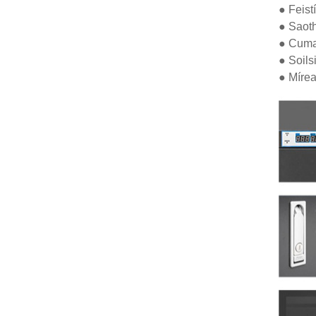
● Feist
● Saoth
● Cuma
● Soilsi
● Míre