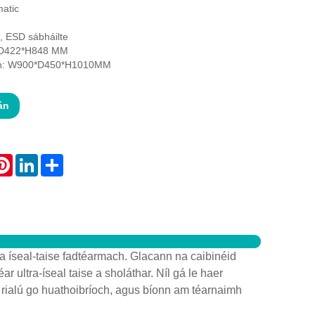
atic
 ESD sábháilte
8*D422*H848 MM
gh: W900*D450*H1010MM
án
atsApp
Pinterest
LinkedIn
Share
la íseal-taise fadtéarmach. Glacann na caibinéid
r ultra-íseal taise a sholáthar. Níl gá le haer
 a rialú go huathoibríoch, agus bíonn am téarnaimh