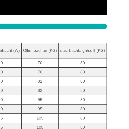
hacht (W)
Ollmheáchan (KG)
uas. Luchtaigh/seilf (KG)
10
70
80
10
70
80
10
82
80
10
82
80
10
95
80
10
95
80
15
105
80
15
105
80