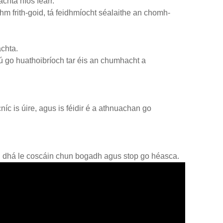
hta níos fearr.
hm frith-goid, tá feidhmíocht séalaithe an chomh-
chta.
rú go huathoibríoch tar éis an chumhacht a
níc is úire, agus is féidir é a athnuachan go
igh dhá le coscáin chun bogadh agus stop go héasca.