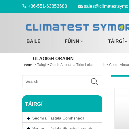
+86-551-63853683
sales@climatestsymo
BAILE
FÚINN
TÁIRGÍ
GLAOIGH ORAINN
>
Táirgí
>
Comh-Aireachta Tirim Leictreonach
>
Comh-Aireac
Baile
TÁIRGÍ
Seomra Tástála Comhshaoil
Seomra Tástála Síonchaitheamh