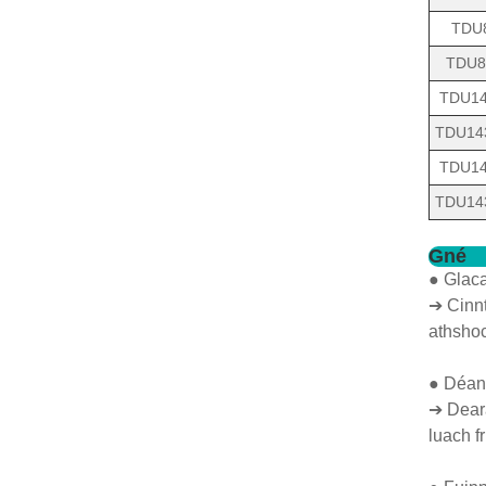
TDU
TDU8
TDU14
TDU14
TDU14
TDU14
Gné
● Glaca
➔ Cinnt
athshoc
● Déant
➔ Deara
luach f