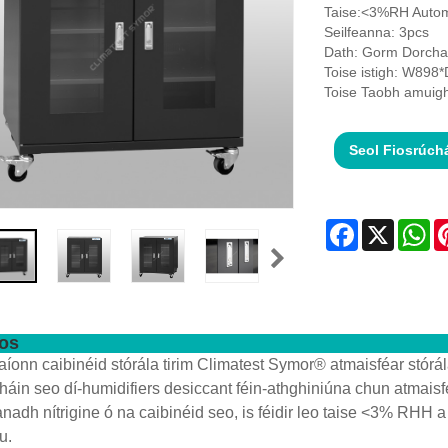
Taise:<3%RH Autom
Seilfeanna: 3pcs
Dath: Gorm Dorcha,
Toise istigh: W89
Toise Taobh amui
Seol Fiosrúch
Facebook
X
Wh
íos
aíonn caibinéid stórála tirim Climatest Symor® atmaisféar stórá
háin seo dí-humidifiers desiccant féin-athghiniúna chun atmaisféa
lanadh nítrigine ó na caibinéid seo, is féidir leo taise <3% RHH
u.