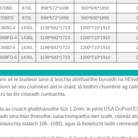
870BD
870L
898*572*1698
900*600*1890
70BFD
870L
898*572*1698
900*600*1890
36BD-4
1436L
1198*682*1723
1200*710*1910
36BFD-4
1436L
1198*682*1723
1200*710*1910
36BD-6
1436L
1198*682*1723
1200*710*1910
36BFD-6
1436L
1198*682*1723
1200*710*1910
nn sé le braiteoir taise & teochta allmhairithe bunaidh na hEilvé
íonn sé seo cruinneas ard in úsáid, tá feidhm chuimhne ag caibi
rú tar éis cliseadh cumhachta.
a as cruach ghalbhánuithe tiús 1.2mm, le péint USA DuPont E
dh struchtúir threisithe, ualachiompartha den scoth, cóireáil d
riotaíochta statach 106 -108Ω, agus tá friotaíocht láidir creimeadh