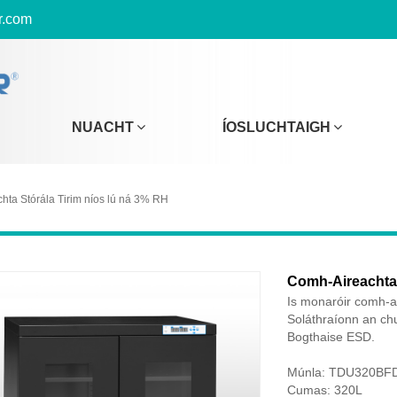
r.com
NUACHT
ÍOSLUCHTAIGH
hta Stórála Tirim níos lú ná 3% RH
Comh-Aireachta 
Is monaróir comh-ai
Soláthraíonn an ch
Bogthaise ESD.
Múnla: TDU320BF
Cumas: 320L