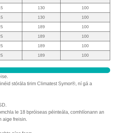
15
130
100
15
130
100
25
189
100
25
189
100
25
189
100
25
189
100
ise.
néid stórála tirim Climatest Symor®, ní gá a
SD.
romchla le 18 bpróiseas péinteála, comhlíonann an
 aige freisin.