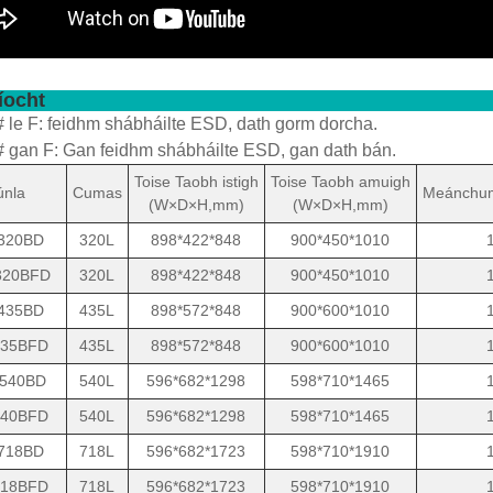
íocht
 le F: feidhm shábháilte ESD, dath gorm dorcha.
 gan F: Gan feidhm shábháilte ESD, gan dath bán.
Toise Taobh istigh
Toise Taobh amuigh
nla
Cumas
Meánchum
(W×D×H,mm)
(W×D×H,mm)
320BD
320L
898*422*848
900*450*1010
320BFD
320L
898*422*848
900*450*1010
435BD
435L
898*572*848
900*600*1010
35BFD
435L
898*572*848
900*600*1010
540BD
540L
596*682*1298
598*710*1465
40BFD
540L
596*682*1298
598*710*1465
718BD
718L
596*682*1723
598*710*1910
18BFD
718L
596*682*1723
598*710*1910