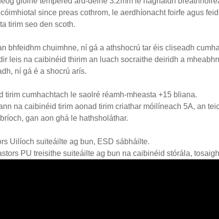
eog gloine tempered ard-déine 3.2mm le haghaidh breathnóireac
cóimhiotal since preas cothrom, le aerdhíonacht foirfe agus feid
ta tirim seo den scoth.
an bhfeidhm chuimhne, ní gá a athshocrú tar éis cliseadh cumha
idir leis na caibinéid thirim an luach socraithe deiridh a mheabh
h, ní gá é a shocrú arís.
 tirim cumhachtach le saolré réamh-mheasta +15 bliana.
nn na caibinéid tirim aonad tirim criathar móilíneach 5A, an teic
bríoch, gan aon ghá le hathsholáthar.
rs Uilíoch suiteáilte ag bun, ESD sábháilte.
stors PU treisithe suiteáilte ag bun na caibinéid stórála, tosa