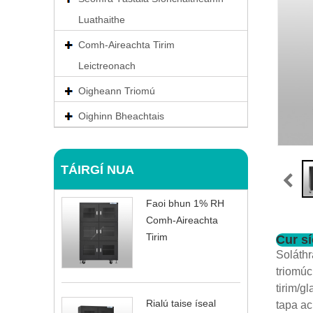
Luathaithe
Comh-Aireachta Tirim
Leictreonach
Oigheann Triomú
Oighinn Bheachtais
TÁIRGÍ NUA
Faoi bhun 1% RH
Comh-Aireachta
Tirim
Cur s
Soláthr
triomúc
tirim/g
Rialú taise íseal
tapa ac