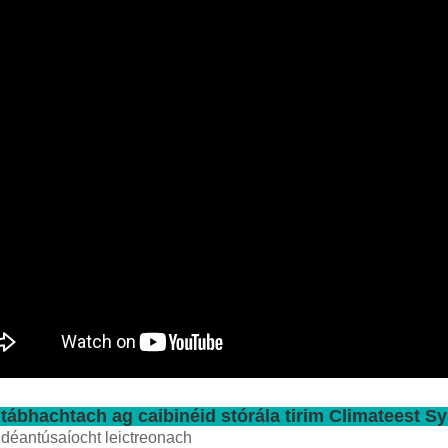
 tábhachtach ag caibinéid stórála tirim Climateest S
déantúsaíocht leictreonach