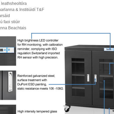
í leathsheoltóra
arlanna & Institiúidí T&F
rsáid
ú faoi stiúir
anna Beachtais