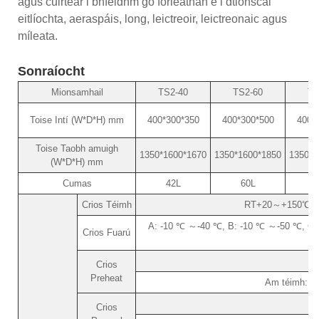
agus cuirtear i bhfeidhm go forleathan é i dtionscal
eitlíochta, aeraspáis, long, leictreoir, leictreonaic agus
míleata.
Sonraíocht
Mionsamhail
TS2-40
TS2-60
TS
Toise Intí (W*D*H) mm
400*300*350
400*300*500
400*
Toise Taobh amuigh
1350*1600*1670
1350*1600*1850
1350*1
(W*D*H) mm
Cumas
42L
60L
Crios Téimh
RT+20～+150℃ (nó 
A: -10 ℃ ～-40 ℃, B: -10 ℃ ～-50 ℃, C:-
Crios Fuarú
Crios
Preheat
Am téimh: R
Crios