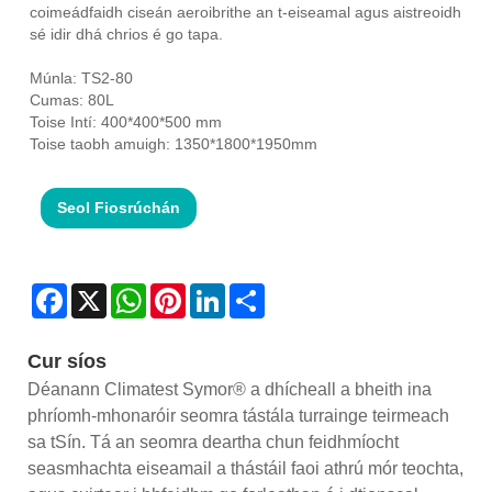
coimeádfaidh ciseán aeroibrithe an t-eiseamal agus aistreoidh
sé idir dhá chrios é go tapa.
Múnla: TS2-80
Cumas: 80L
Toise Intí: 400*400*500 mm
Toise taobh amuigh: 1350*1800*1950mm
Seol Fiosrúchán
Facebook
X
WhatsApp
Pinterest
LinkedIn
Share
Cur síos
Déanann Climatest Symor® a dhícheall a bheith ina
phríomh-mhonaróir seomra tástála turrainge teirmeach
sa tSín. Tá an seomra deartha chun feidhmíocht
seasmhachta eiseamail a thástáil faoi athrú mór teochta,