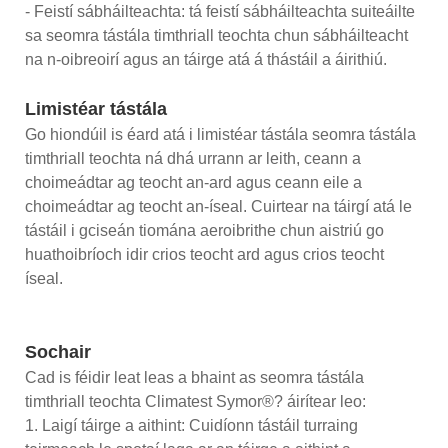
- Feistí sábháilteachta: tá feistí sábháilteachta suiteáilte
sa seomra tástála timthriall teochta chun sábháilteacht
na n-oibreoirí agus an táirge atá á thástáil a áirithiú.
Limistéar tástála
Go hiondúil is éard atá i limistéar tástála seomra tástála
timthriall teochta ná dhá urrann ar leith, ceann a
choimeádtar ag teocht an-ard agus ceann eile a
choimeádtar ag teocht an-íseal. Cuirtear na táirgí atá le
tástáil i gciseán tiomána aeroibrithe chun aistriú go
huathoibríoch idir crios teocht ard agus crios teocht
íseal.
Sochair
Cad is féidir leat leas a bhaint as seomra tástála
timthriall teochta Climatest Symor®? áirítear leo:
1. Laigí táirge a aithint: Cuidíonn tástáil turraing