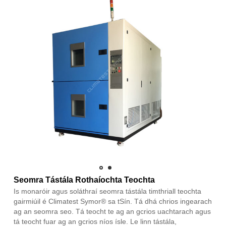
Seomra Tástála Rothaíochta Teochta
Is monaróir agus soláthraí seomra tástála timthriall teochta
gairmiúil é Climatest Symor® sa tSín. Tá dhá chrios ingearach
ag an seomra seo. Tá teocht te ag an gcrios uachtarach agus
tá teocht fuar ag an gcrios níos ísle. Le linn tástála,