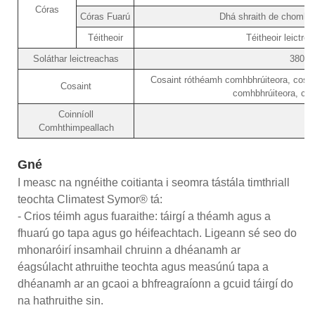
Córas
Córas Fuarú
Dhá shraith de chomhbhr
Téitheoir
Téitheoir leictre
Soláthar leictreachas
380V/
Cosaint róthéamh comhbhrúiteora, cosain
Cosaint
comhbhrúiteora, cos
Coinníoll
Comhthimpeallach
Gné
I measc na ngnéithe coitianta i seomra tástála timthriall
teochta Climatest Symor® tá:
- Crios téimh agus fuaraithe: táirgí a théamh agus a
fhuarú go tapa agus go héifeachtach. Ligeann sé seo do
mhonaróirí insamhail chruinn a dhéanamh ar
éagsúlacht athruithe teochta agus measúnú tapa a
dhéanamh ar an gcaoi a bhfreagraíonn a gcuid táirgí do
na hathruithe sin.