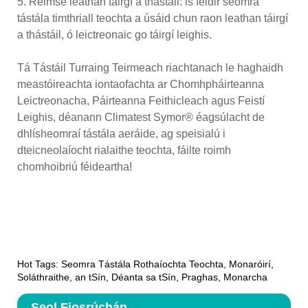
5. Réimse leathan táirgí a thástáil: is féidir seomra
tástála timthriall teochta a úsáid chun raon leathan táirgí
a thástáil, ó leictreonaic go táirgí leighis.
Tá Tástáil Turraing Teirmeach riachtanach le haghaidh
meastóireachta iontaofachta ar Chomhpháirteanna
Leictreonacha, Páirteanna Feithicleach agus Feistí
Leighis, déanann Climatest Symor® éagsúlacht de
dhlísheomraí tástála aeráide, ag speisialú i
dteicneolaíocht rialaithe teochta, fáilte roimh
chomhoibriú féideartha!
Hot Tags: Seomra Tástála Rothaíochta Teochta, Monaróirí,
Soláthraithe, an tSín, Déanta sa tSín, Praghas, Monarcha
Seol Fiosrúchán