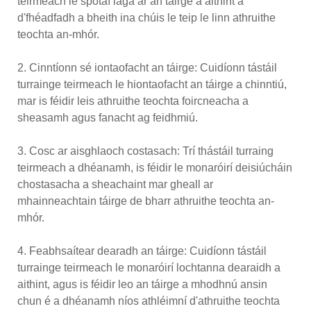
teirmeach le spotaí laga ar an táirge a aithint a
d'fhéadfadh a bheith ina chúis le teip le linn athruithe
teochta an-mhór.
2. Cinntíonn sé iontaofacht an táirge: Cuidíonn tástáil
turrainge teirmeach le hiontaofacht an táirge a chinntiú,
mar is féidir leis athruithe teochta foircneacha a
sheasamh agus fanacht ag feidhmiú.
3. Cosc ar aisghlaoch costasach: Trí thástáil turraing
teirmeach a dhéanamh, is féidir le monaróirí deisiúcháin
chostasacha a sheachaint mar gheall ar
mhainneachtain táirge de bharr athruithe teochta an-
mhór.
4. Feabhsaítear dearadh an táirge: Cuidíonn tástáil
turrainge teirmeach le monaróirí lochtanna dearaidh a
aithint, agus is féidir leo an táirge a mhodhnú ansin
chun é a dhéanamh níos athléimní d'athruithe teochta