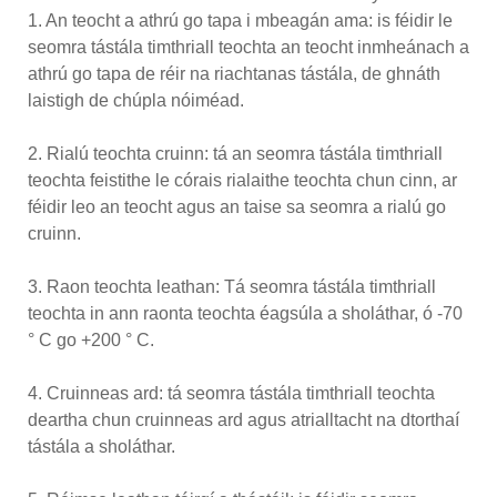
1. An teocht a athrú go tapa i mbeagán ama: is féidir le
seomra tástála timthriall teochta an teocht inmheánach a
athrú go tapa de réir na riachtanas tástála, de ghnáth
laistigh de chúpla nóiméad.
2. Rialú teochta cruinn: tá an seomra tástála timthriall
teochta feistithe le córais rialaithe teochta chun cinn, ar
féidir leo an teocht agus an taise sa seomra a rialú go
cruinn.
3. Raon teochta leathan: Tá seomra tástála timthriall
teochta in ann raonta teochta éagsúla a sholáthar, ó -70
° C go +200 ° C.
4. Cruinneas ard: tá seomra tástála timthriall teochta
deartha chun cruinneas ard agus atrialltacht na dtorthaí
tástála a sholáthar.