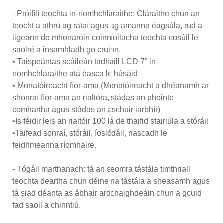
- Próifílí teochta in-ríomhchláraithe: Cláraithe chun an
teocht a athrú ag rátaí agus ag amanna éagsúla, rud a
ligeann do mhonaróirí coinníollacha teochta cosúil le
saolré a insamhladh go cruinn.
• Taispeántas scáileán tadhaill LCD 7” in-
ríomhchláraithe atá éasca le húsáid
• Monatóireacht fíor-ama (Monatóireacht a dhéanamh ar
shonraí fíor-ama an rialtóra, stádas an phointe
comhartha agus stádas an aschuir iarbhír)
•Is féidir leis an rialtóir 100 lá de thaifid stairiúla a stóráil
•Taifead sonraí, stóráil, íoslódáil, nascadh le
feidhmeanna ríomhaire.
- Tógáil marthanach: tá an seomra tástála timthriall
teochta deartha chun déine na tástála a sheasamh agus
tá siad déanta as ábhair ardchaighdeáin chun a gcuid
fad saoil a chinntiú.