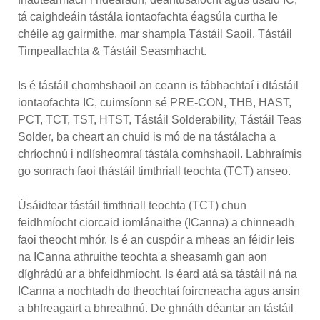
tá caighdeáin tástála iontaofachta éagsúla curtha le
chéile ag gairmithe, mar shampla Tástáil Saoil, Tástáil
Timpeallachta & Tástáil Seasmhacht.
Is é tástáil chomhshaoil ​​an ceann is tábhachtaí i dtástáil
iontaofachta IC, cuimsíonn sé PRE-CON, THB, HAST,
PCT, TCT, TST, HTST, Tástáil Solderability, Tástáil Teas
Solder, ba cheart an chuid is mó de na tástálacha a
chríochnú i ndlísheomraí tástála comhshaoil. Labhraímis
go sonrach faoi thástáil timthriall teochta (TCT) anseo.
Úsáidtear tástáil timthriall teochta (TCT) chun
feidhmíocht ciorcaid iomlánaithe (ICanna) a chinneadh
faoi theocht mhór. Is é an cuspóir a mheas an féidir leis
na ICanna athruithe teochta a sheasamh gan aon
díghrádú ar a bhfeidhmíocht. Is éard atá sa tástáil ná na
ICanna a nochtadh do theochtaí foircneacha agus ansin
a bhfreagairt a bhreathnú. De ghnáth déantar an tástáil