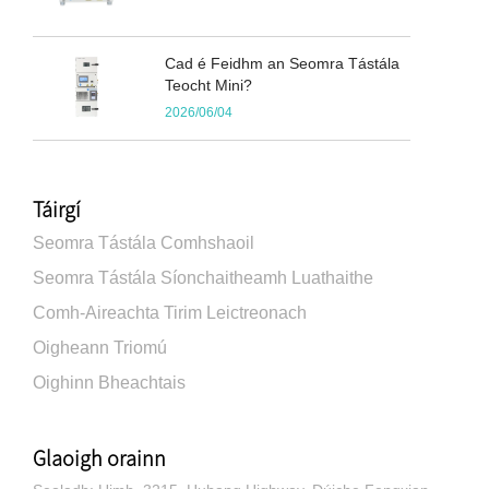
Cad é Feidhm an Seomra Tástála
Teocht Mini?
2026/06/04
Táirgí
Seomra Tástála Comhshaoil
Seomra Tástála Síonchaitheamh Luathaithe
Comh-Aireachta Tirim Leictreonach
Oigheann Triomú
Oighinn Bheachtais
Glaoigh orainn