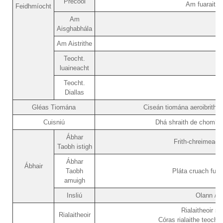
Precool
Am fuaraithe
Feidhmíocht
Am
Aisghabhála
Am Aistrithe
Teocht.
luaineacht
Teocht.
Diallas
Gléas Tiomána
Ciseán tiomána aeroibrithe
Cuisniú
Dhá shraith de chomhbhr
Ábhar
Frith-chreimead
Taobh istigh
Ábhar
Ábhair
Taobh
Pláta cruach fuar-
amuigh
Insliú
Olann / p
Rialaitheoir s
Rialaitheoir
Córas rialaithe teoch