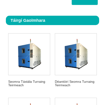
Táirgí Gaolmhara
Seomra Tástála Turraing
Déantóirí Seomra Turraing
Teirmeach
Teirmeach