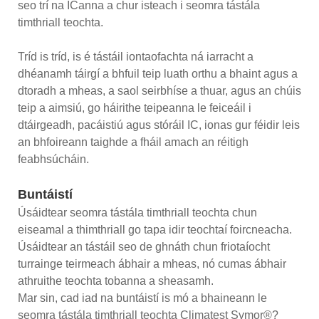
seo trí na ICanna a chur isteach i seomra tástála
timthriall teochta.
Tríd is tríd, is é tástáil iontaofachta ná iarracht a
dhéanamh táirgí a bhfuil teip luath orthu a bhaint agus a
dtoradh a mheas, a saol seirbhíse a thuar, agus an chúis
teip a aimsiú, go háirithe teipeanna le feiceáil i
dtáirgeadh, pacáistiú agus stóráil IC, ionas gur féidir leis
an bhfoireann taighde a fháil amach an réitigh
feabhsúcháin.
Buntáistí
Úsáidtear seomra tástála timthriall teochta chun
eiseamal a thimthriall go tapa idir teochtaí foircneacha.
Úsáidtear an tástáil seo de ghnáth chun friotaíocht
turrainge teirmeach ábhair a mheas, nó cumas ábhair
athruithe teochta tobanna a sheasamh.
Mar sin, cad iad na buntáistí is mó a bhaineann le
seomra tástála timthriall teochta Climatest Symor®?