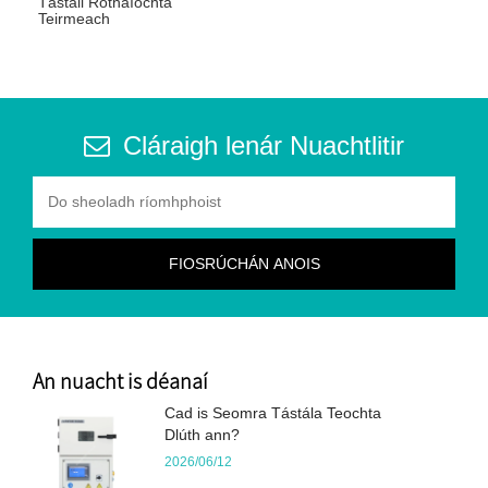
Tástáil Rothaíochta
Teirmeach
Cláraigh lenár Nuachtlitir
An nuacht is déanaí
Cad is Seomra Tástála Teochta
Dlúth ann?
2026/06/12