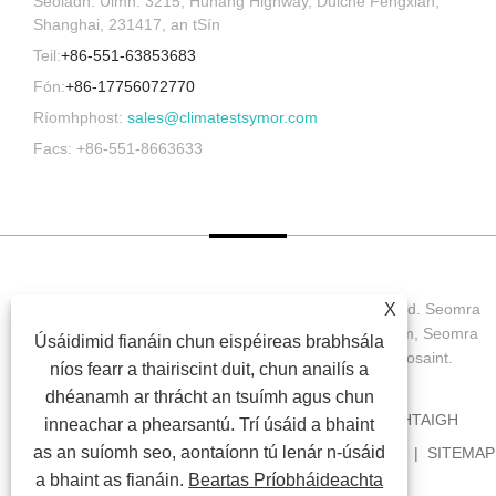
Seoladh: Uimh. 3215, Huhang Highway, Dúiche Fengxian,
Shanghai, 231417, an tSín
Teil:
+86-551-63853683
Fón:
+86-17756072770
Ríomhphost:
sales@climatestsymor.com
Facs: +86-551-8663633
Cóipcheart © 2022 Symor Instrument Equipment Co., Ltd. Seomra
X
Tástála Comhshaoil, Comh-Aireachta Leictreonach Tirim, Seomra
Úsáidimid fianáin chun eispéireas brabhsála
Tástála Síonchaitheamh Luathaithe Gach ceart ar cosaint.
níos fearr a thairiscint duit, chun anailís a
dhéanamh ar thrácht an tsuímh agus chun
BAILE
FÚINN
TÁIRGÍ
NUACHT
ÍOSLUCHTAIGH
inneachar a phearsantú. Trí úsáid a bhaint
as an suíomh seo, aontaíonn tú lenár n-úsáid
SEOL FIOSRÚCHÁN
GLAOIGH ORAINN
NAISC
SITEMAP
a bhaint as fianáin.
Beartas Príobháideachta
RSS
XML
PRIVACY POLICY