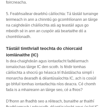
foircneacha.
5. Feabhsaítear dearbhú cáilíochta: Tá tástáil turrainge
teirmeach in ann a chinntiú go gcomhlíonann an táirge
na caighdeáin cháilíochta atá ag teastáil agus go
mbeidh sé in ann an cuspóir atá beartaithe dó a
chomhlíonadh.
Tástáil timthriall teochta do chiorcaid
iomlánaithe (IC)
Is dea-chaighdeán agus iontaofacht fadtéarmach
iomaíochas táirge IC den scoth. Is féidir tomhas
cáilíochta a shocrú go héasca trí thástálacha simplí i
monarcha dearadh & déantúsaíochta IC, ach is cosúil
go bhfuil tomhas iontaofachta níos deacra. Cé chomh
fada is a mhaireann an táirge seo, cé a fhios?
D'fhonn an fhadhb seo a réiteach, bunaithe ar thaithí
fhadtéarmach i ndearadh, déantúsaíocht agus úsáid IC,