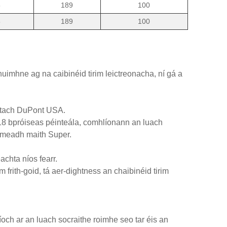
5
189
100
5
189
100
huimhne ag na caibinéid tirim leictreonacha, ní gá a
tatach DuPont USA.
 18 bpróiseas péinteála, comhlíonann an luach
reimeadh maith Super.
chta níos fearr.
m frith-goid, tá aer-dightness an chaibinéid tirim
íoch ar an luach socraithe roimhe seo tar éis an