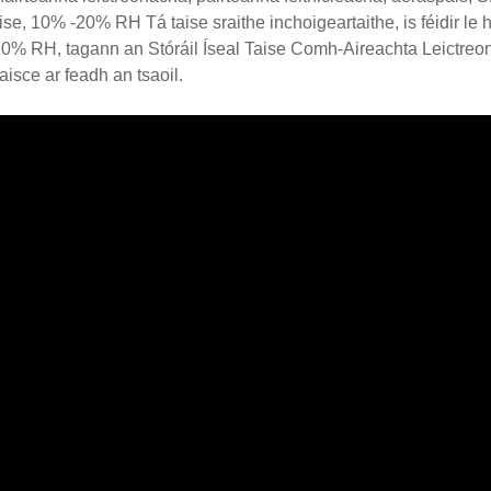
aise, 10% -20% RH Tá taise sraithe inchoigeartaithe, is féidir le
0% RH, tagann an Stóráil Íseal Taise Comh-Aireachta Leictreonac
aisce ar feadh an tsaoil.