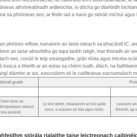
iseas athshreabhadh ardteochta, is dócha go dtarlóidh lochta
na sa phróiseas seo, ar féidir iad a rianú go stóráil míchuí agu
 an phróisis reflow, rianaíonn an taise isteach sa phacáistí IC, 
íonn an taise absorbtha go tapa taobh istigh, mar thoradh air s
tach seo, cosúil le teip sreangaithe, grán rósta agus micrea-scá
sé éasca a bheith ar an eolas sa chéim luath, áfach, na fadhban
áirgí dáimhe ar ais, eascraíonn sé le caillteanas eacnamaíoch m
Stóráil gnáth
Pró
Téann taise sa
Le linn téimh, méadaíonn an brú gaile
Leanann an 
himpeallach isteach
uisce, a scarann ​​an bás agus roisín.
théamh, ag s
sna pacáistí.
bhfeidhm stórála rialaithe taise leictreonach caibinéid