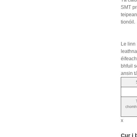
SMT pró
teipean
tionóil.
Le linn
leathna
éifeach
bhfuil 
ansin t
chomht
x
Cur i 