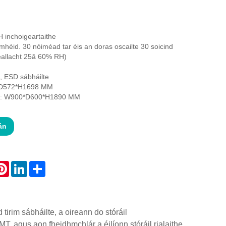
 inchoigeartaithe
héid. 30 nóiméad tar éis an doras oscailte 30 soicind
eallacht 25â 60% RH)
 ESD sábháilte
8*D572*H1698 MM
gh: W900*D600*H1890 MM
án
atsApp
Pinterest
LinkedIn
Share
tirim sábháilte, a oireann do stóráil
T, agus aon fheidhmchlár a éilíonn stóráil rialaithe