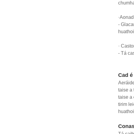
chumha
·Aonad 
- Glaca
huathoi
· Casto
- Tá ca
Cad é 
Aeráide
taise a
taise a
tirim l
huathoi
Conas 
Tá caibi