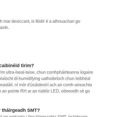
ch mar desiccant, is féidir é a athnuachan go
namh.
caibinéid tirim?
rim ultra-íseal-taise, chun comhpháirteanna íogaire
eolaíocht dí-humidifying uathoibríoch chun leibhéal
teastáil, ní mór d'úsáideoirí ach an comh-aireachta
 an pointe RH ar an rialtóir LED, oibreoidh sé go
ar tháirgeadh SMT?
fáil go coitianta i líne táirgeachta SMT, úsáideann