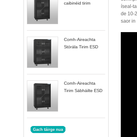
caibinéid tirim
íseal-t
de 10-2
saor in 
Comh-Aireachta
Stórála Tirim ESD
Comh-Aireachta
Tirim Sábháilte ESD
Gach táirge nua