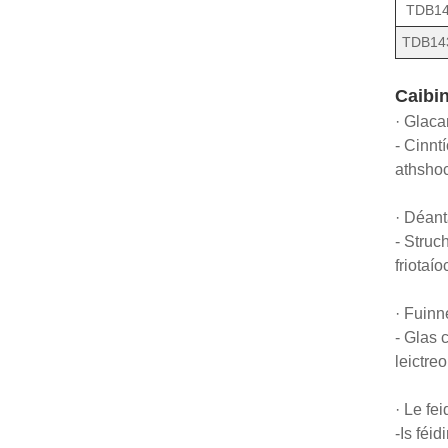
TDB14
TDB14
Caibin
· Glaca
- Cinnt
athshoc
· Déant
- Struc
friotaí
· Fuinn
- Glas 
leictre
· Le fe
-Is féi