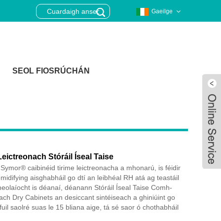
Gaeilge
SEOL FIOSRÚCHÁN
Leictreonach Stóráil Íseal Taise
ymor® caibinéid tirime leictreonacha a mhonarú, is féidir
midifying aisghabháil go dtí an leibhéal RH atá ag teastáil
cneolaíocht is déanaí, déanann Stóráil Íseal Taise Comh-
ach Dry Cabinets an desiccant sintéiseach a ghiniúint go
Live
uil saolré suas le 15 bliana aige, tá sé saor ó chothabháil