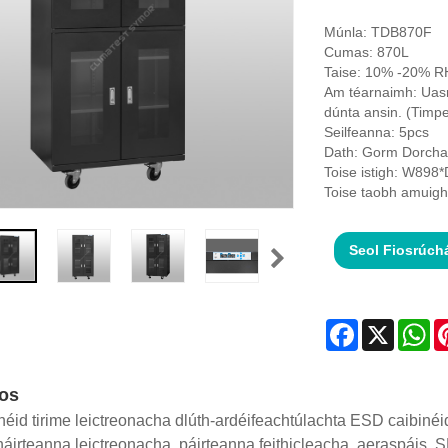
Múnla: TDB870F
Cumas: 870L
Taise: 10% -20% RH
Am téarnaimh: Uasm
dúnta ansin. (Timp
Seilfeanna: 5pcs
Dath: Gorm Dorcha,
Toise istigh: W89
Toise taobh amui
Seol Fiosrúch
Facebook
X
Wh
íos
inéid tirime leictreonacha dlúth-ardéifeachtúlachta ESD caibinéid 
irteanna leictreonacha, páirteanna feithicleacha, aeraspáis, SM