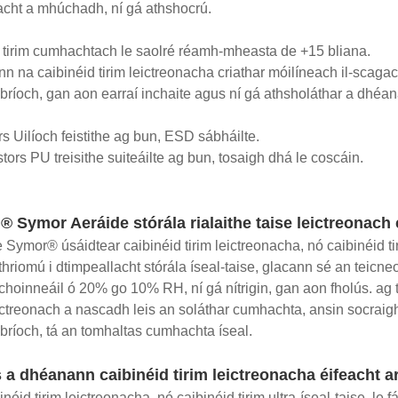
cht a mhúchadh, ní gá athshocrú.
tirim cumhachtach le saolré réamh-mheasta de +15 bliana.
nn na caibinéid tirim leictreonacha criathar móilíneach il-scaga
bríoch, gan aon earraí inchaite agus ní gá athsholáthar a dhéa
rs Uilíoch feistithe ag bun, ESD sábháilte.
stors PU treisithe suiteáilte ag bun, tosaigh dhá le coscáin.
® Symor Aeráide stórála rialaithe taise leictreonach 
 Symor® úsáidtear caibinéid tirim leictreonacha, nó caibinéid ti
 thriomú i dtimpeallacht stórála íseal-taise, glacann sé an teicn
 choinneáil ó 20% go 10% RH, ní gá nítrigin, gan aon fholús. ag 
eictreonach a nascadh leis an soláthar cumhachta, ansin socraigh
bríoch, tá an tomhaltas cumhachta íseal.
a dhéanann caibinéid tirim leictreonacha éifeacht 
néid tirim leictreonacha, nó caibinéid tirim ultra-íseal-taise, le 