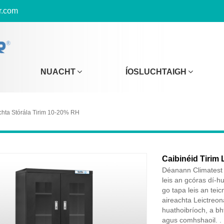
r.com
NUACHT
ÍOSLUCHTAIGH
hta Stórála Tirim 10-20% RH
Caibinéid Tirim 
Déanann Climatest S
leis an gcóras dí-hu
go tapa leis an tei
aireachta Leictreon
huathoibríoch, a bhf
agus comhshaoil. .