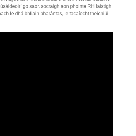
 húsáideoirí go saor. socraigh aon phointe RH laistigh
h le dhá bhliain bharántas, le tacaíocht theicniúil