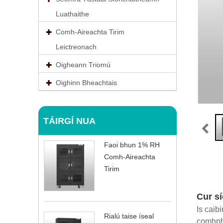
Luathaithe
Comh-Aireachta Tirim
Leictreonach
Oigheann Triomú
Oighinn Bheachtais
TÁIRGÍ NUA
Faoi bhun 1% RH
Comh-Aireachta
Tirim
Cur s
Is caib
Rialú taise íseal
comhphá