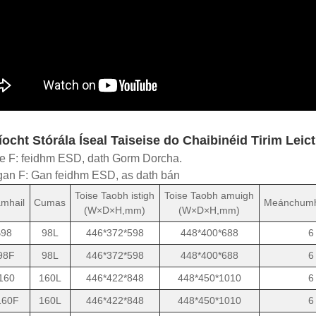
ocht Stórála Íseal Taiseise do Chaibinéid Tirim Leic
e F: feidhm ESD, dath Gorm Dorcha.
gan F: Gan feidhm ESD, as dath bán
Toise Taobh istigh
Toise Taobh amuigh
mhail
Cumas
Meánchumh
(W×D×H,mm)
(W×D×H,mm)
98
98L
446*372*598
448*400*688
6
98F
98L
446*372*598
448*400*688
6
160
160L
446*422*848
448*450*1010
6
160F
160L
446*422*848
448*450*1010
6