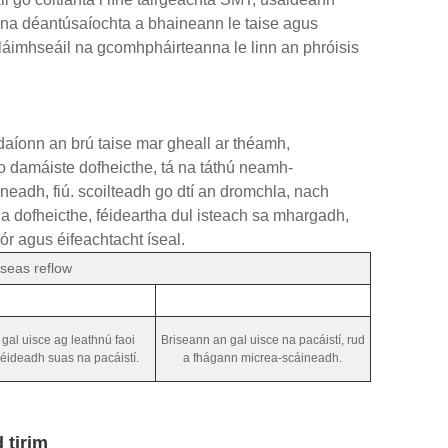
nna déantúsaíochta a bhaineann le taise agus
s láimhseáil na gcomhpháirteanna le linn an phróisis
ardaíonn an brú taise mar gheall ar théamh,
eo damáiste dofheicthe, tá na táthú neamh-
ineadh, fiú. scoilteadh go dtí an dromchla, nach
na dofheicthe, féideartha dul isteach sa mhargadh,
ór agus éifeachtacht íseal.
iseas reflow
gal uisce ag leathnú faoi
Briseann an gal uisce na pacáistí, rud
éideadh suas na pacáistí.
a fhágann micrea-scáineadh.
 tirim