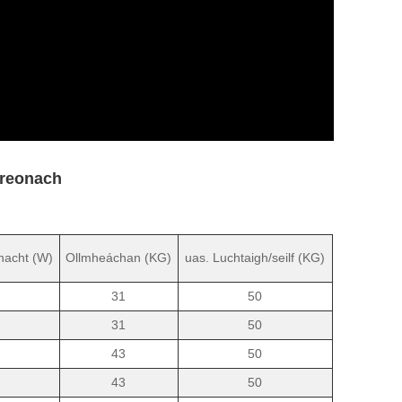
treonach
acht (W)
Ollmheáchan (KG)
uas. Luchtaigh/seilf (KG)
31
50
31
50
43
50
43
50