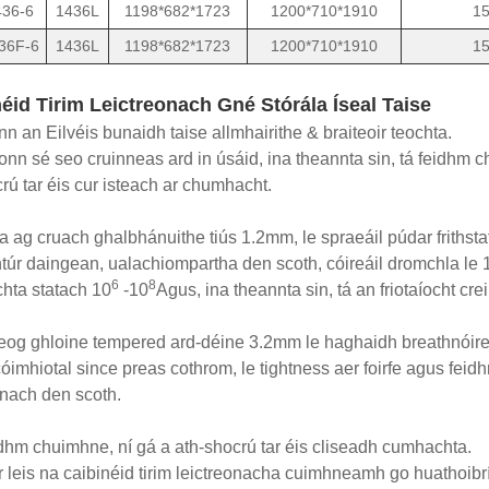
36-6
1436L
1198*682*1723
1200*710*1910
1
36F-6
1436L
1198*682*1723
1200*710*1910
1
éid Tirim Leictreonach Gné Stórála Íseal Taise
nn an Eilvéis bunaidh taise allmhairithe & braiteoir teochta.
íonn sé seo cruinneas ard in úsáid, ina theannta sin, tá feidhm c
rú tar éis cur isteach ar chumhacht.
a ag cruach ghalbhánuithe tiús 1.2mm, le spraeáil púdar friths
htúr daingean, ualachiompartha den scoth, cóireáil dromchla le
6
8
ochta statach 10
-10
Agus, ina theannta sin, tá an friotaíocht c
eog ghloine tempered ard-déine 3.2mm le haghaidh breathnóirea
cóimhiotal since preas cothrom, le tightness aer foirfe agus feidh
onach den scoth.
idhm chuimhne, ní gá a ath-shocrú tar éis cliseadh cumhachta.
dir leis na caibinéid tirim leictreonacha cuimhneamh go huathoibr