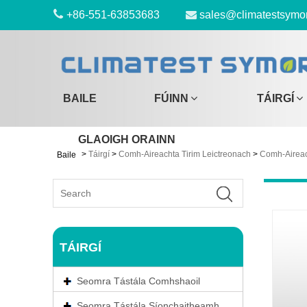
+86-551-63853683
sales@climatestsymo
BAILE
FÚINN
TÁIRGÍ
GLAOIGH ORAINN
>
Táirgí
>
Comh-Aireachta Tirim Leictreonach
>
Comh-Aireac
Baile
TÁIRGÍ
Seomra Tástála Comhshaoil
Seomra Tástála Síonchaitheamh